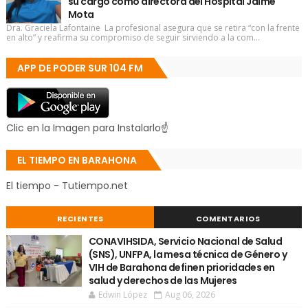
su cargo como directora del Hospital Jaime
Mota
Dra. Graciela Lafontaine La profesional asegura que se retira “con la frente
en alto” y reafirma su compromiso de seguir sirviendo a la com...
APP DE PODER SUR 104 FM
Clic en la Imagen para Instalarlo☝
EL TIEMPO EN BARAHONA
El tiempo - Tutiempo.net
RECIENTES
COMENTARIOS
CONAVIHSIDA, Servicio Nacional de Salud
(SNS), UNFPA, la mesa técnica de Género y
VIH de Barahona definen prioridades en
salud y derechos de las Mujeres
Edwin López
Aug 06, 2026