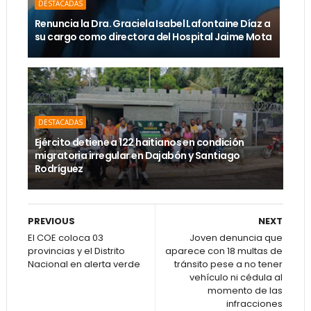
DESTACADAS
Renuncia la Dra. Graciela Isabel Lafontaine Díaz a
su cargo como directora del Hospital Jaime Mota
DESTACADAS
Ejército detiene a 122 haitianos en condición
migratoria irregular en Dajabón y Santiago
Rodríguez
PREVIOUS
NEXT
El COE coloca 03
Joven denuncia que
provincias y el Distrito
aparece con 18 multas de
Nacional en alerta verde
tránsito pese a no tener
vehículo ni cédula al
momento de las
infracciones