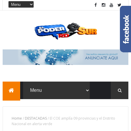
Home
/
DESTACADAS
/
El COE amplía 09 provincias y el Distrito
Nacional en alerta verde