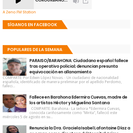
A Zeno.FM Station
SÍGANOS EN FACEBOOK
POPULARES DE LA SEMANA
PARAISO/BARAHONA: Ciudadano español fallece
tras operativo policial; denuncian presunta
equivocación en allanamiento
COMPARTE: Por:Edwin López Novas. - Un ciudadano de nacionalidad
española, identificado de manera preliminar por el apellido Perdomo,
falleci...
Fallece en Barahona Edermira Cuevas, madre de
los artistas Héctor y Miguelina Santana
COMPARTE: Barahona.- La señora *Edermira Cuevas,
conocida cariñosamente como "Mirita", falleció este
miércoles 5 de agosto en su...
Renuncia la Dra. Graciela Isabel Lafontaine Díaz a