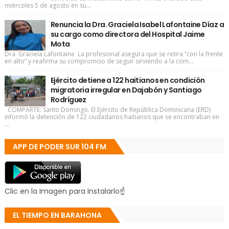
miércoles 5 de agosto en su...
Renuncia la Dra. Graciela Isabel Lafontaine Díaz a
su cargo como directora del Hospital Jaime
Mota
Dra. Graciela Lafontaine La profesional asegura que se retira “con la frente
en alto” y reafirma su compromiso de seguir sirviendo a la com...
Ejército detiene a 122 haitianos en condición
migratoria irregular en Dajabón y Santiago
Rodríguez
COMPARTE: Santo Domingo. El Ejército de República Dominicana (ERD)
informó la detención de 122 ciudadanos haitianos que se encontraban en
...
APP DE PODER SUR 104 FM
Clic en la Imagen para Instalarlo☝
EL TIEMPO EN BARAHONA