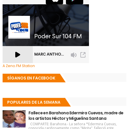
A Zeno.FM Station
SÍGANOS EN FACEBOOK
POPULARES DE LA SEMANA
Fallece en Barahona Edermira Cuevas, madre de
los artistas Héctor y Miguelina Santana
COMPARTE: Barahona.- La señora *Edermira Cuevas,
conocida cariñosamente como "Mirita", falleció este