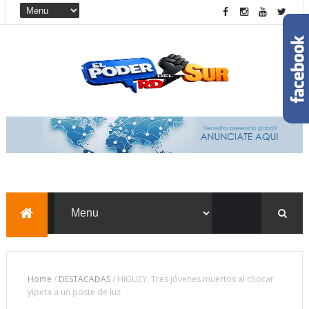
Home
/
DESTACADAS
/
HIGUEY: Tres jóvenes muertos al chocar
yipeta a un poste de luz