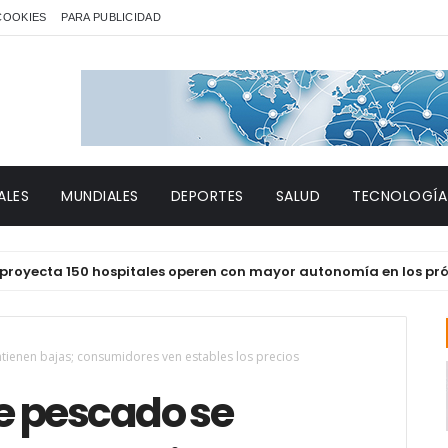
 COOKIES
PARA PUBLICIDAD
ALES
MUNDIALES
DEPORTES
SALUD
TECNOLOGÍA
a 150 hospitales operen con mayor autonomía en los próximos 
tienen bajas; consumidores ven estables los precios
e pescado se