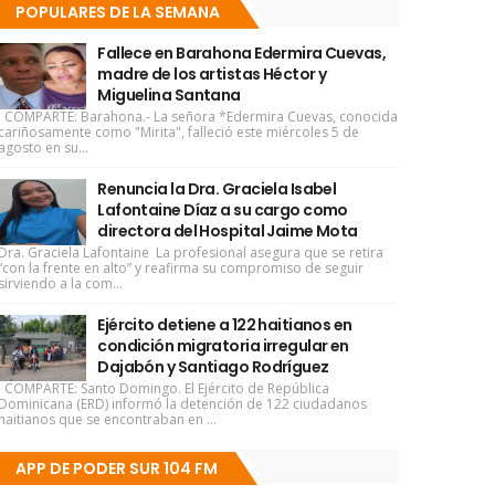
POPULARES DE LA SEMANA
Fallece en Barahona Edermira Cuevas,
madre de los artistas Héctor y
Miguelina Santana
COMPARTE: Barahona.- La señora *Edermira Cuevas, conocida
cariñosamente como "Mirita", falleció este miércoles 5 de
agosto en su...
Renuncia la Dra. Graciela Isabel
Lafontaine Díaz a su cargo como
directora del Hospital Jaime Mota
Dra. Graciela Lafontaine La profesional asegura que se retira
“con la frente en alto” y reafirma su compromiso de seguir
sirviendo a la com...
Ejército detiene a 122 haitianos en
condición migratoria irregular en
Dajabón y Santiago Rodríguez
COMPARTE: Santo Domingo. El Ejército de República
Dominicana (ERD) informó la detención de 122 ciudadanos
haitianos que se encontraban en ...
APP DE PODER SUR 104 FM