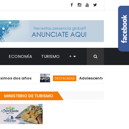
ECONOMÍA
TURISMO
+
dos años
Adolescentes de Clubes de Chic
DESTACADAS
MINISTERIO DE TURISMO