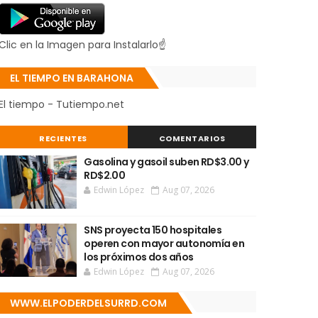
Clic en la Imagen para Instalarlo☝
EL TIEMPO EN BARAHONA
El tiempo - Tutiempo.net
RECIENTES
COMENTARIOS
Gasolina y gasoil suben RD$3.00 y
RD$2.00
Edwin López
Aug 07, 2026
SNS proyecta 150 hospitales
operen con mayor autonomía en
los próximos dos años
Edwin López
Aug 07, 2026
WWW.ELPODERDELSURRD.COM