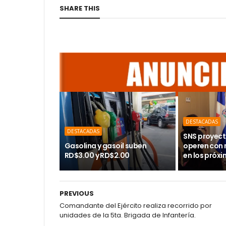
SHARE THIS
DESTACADAS
DESTACADAS
SNS proyect
Gasolina y gasoil suben
operen con
RD$3.00 y RD$2.00
en los próx
PREVIOUS
Comandante del Ejército realiza recorrido por
unidades de la 5ta. Brigada de Infantería.