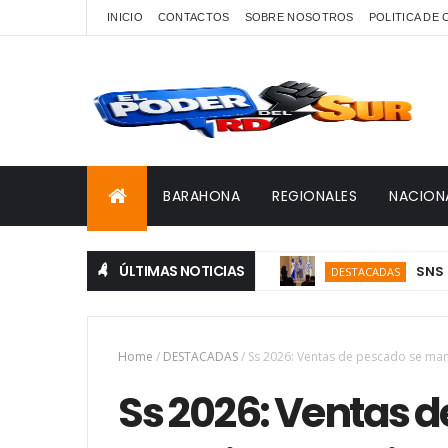
INICIO
CONTACTOS
SOBRE NOSOTROS
POLITICA DE
BARAHONA
REGIONALES
NACION
ÚLTIMAS NOTICIAS
SNS proyect
DESTACADAS
Home
/
DESTACADAS
/
Ss 2026: Ventas de pescado se man
Ss 2026: Ventas d