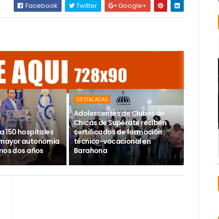
Facebook
Twitter
Google+
DESTACADAS
Adolescentes de Clubes de
Chicas de Supérate reciben
a 150 hospitales
certificados de formación
 mayor autonomía
técnico-vocacional en
imos dos años
Barahona