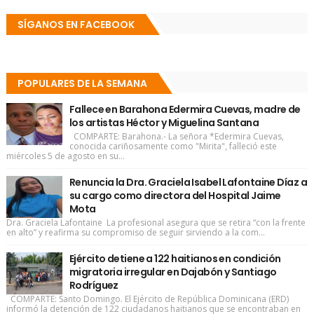
SÍGANOS EN FACEBOOK
POPULARES DE LA SEMANA
Fallece en Barahona Edermira Cuevas, madre de
los artistas Héctor y Miguelina Santana
COMPARTE: Barahona.- La señora *Edermira Cuevas,
conocida cariñosamente como "Mirita", falleció este
miércoles 5 de agosto en su...
Renuncia la Dra. Graciela Isabel Lafontaine Díaz a
su cargo como directora del Hospital Jaime
Mota
Dra. Graciela Lafontaine La profesional asegura que se retira “con la frente
en alto” y reafirma su compromiso de seguir sirviendo a la com...
Ejército detiene a 122 haitianos en condición
migratoria irregular en Dajabón y Santiago
Rodríguez
COMPARTE: Santo Domingo. El Ejército de República Dominicana (ERD)
informó la detención de 122 ciudadanos haitianos que se encontraban en