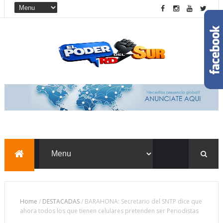
Home
/
DESTACADAS
/
BARAHONA: Secretario del SNTP dice que
ahora todos los que tienen celulares pretenden ser Periodistas