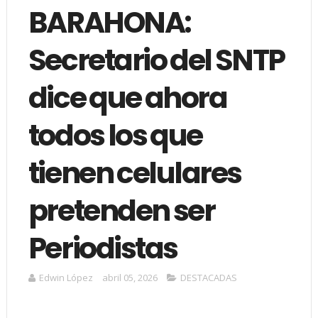
BARAHONA:
Secretario del SNTP
dice que ahora
todos los que
tienen celulares
pretenden ser
Periodistas
Edwin López
abril 05, 2026
DESTACADAS