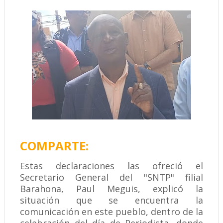
COMPARTE:
Estas declaraciones las ofreció el
Secretario General del "SNTP" filial
Barahona, Paul Meguis, explicó la
situación que se encuentra la
comunicación en este pueblo, dentro de la