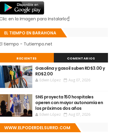
Clic en la Imagen para Instalarlo☝
EL TIEMPO EN BARAHONA
El tiempo - Tutiempo.net
RECIENTES
COMENTARIOS
Gasolina y gasoil suben RD$3.00 y
RD$2.00
Edwin López
Aug 07, 2026
SNS proyecta 150 hospitales
operen con mayor autonomía en
los próximos dos años
Edwin López
Aug 07, 2026
WWW.ELPODERDELSURRD.COM