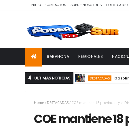
INICIO
CONTACTOS
SOBRE NOSOTROS
POLITICA DE
BARAHONA
REGIONALES
NACION
ÚLTIMAS NOTICIAS
Gasolina y gas
DESTACADAS
Home
/
DESTACADAS
/
COE mantiene 18 provincias y el Dis
COE mantiene 18 p