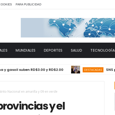
 COOKIES
PARA PUBLICIDAD
ALES
MUNDIALES
DEPORTES
SALUD
TECNOLOGÍA
oil suben RD$3.00 y RD$2.00
SNS proyect
DESTACADAS
trito Nacional en amarilla y 09 en verde
rovincias y el