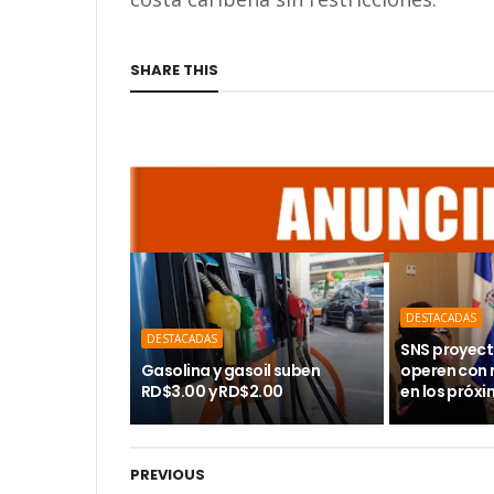
SHARE THIS
DESTACADAS
DESTACADAS
SNS proyect
Gasolina y gasoil suben
operen con
RD$3.00 y RD$2.00
en los próx
PREVIOUS