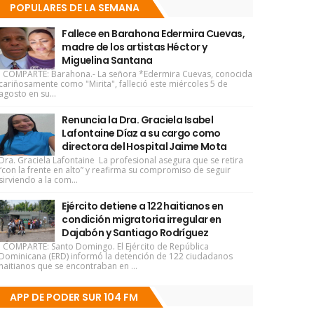
POPULARES DE LA SEMANA
Fallece en Barahona Edermira Cuevas,
madre de los artistas Héctor y
Miguelina Santana
COMPARTE: Barahona.- La señora *Edermira Cuevas, conocida
cariñosamente como "Mirita", falleció este miércoles 5 de
agosto en su...
Renuncia la Dra. Graciela Isabel
Lafontaine Díaz a su cargo como
directora del Hospital Jaime Mota
Dra. Graciela Lafontaine La profesional asegura que se retira
“con la frente en alto” y reafirma su compromiso de seguir
sirviendo a la com...
Ejército detiene a 122 haitianos en
condición migratoria irregular en
Dajabón y Santiago Rodríguez
COMPARTE: Santo Domingo. El Ejército de República
Dominicana (ERD) informó la detención de 122 ciudadanos
haitianos que se encontraban en ...
APP DE PODER SUR 104 FM