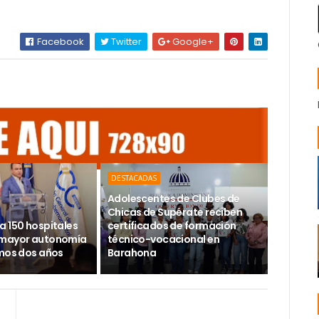
Facebook
Twitter
Google+
DESTACADAS
Adolescentes de Clubes de
Chicas de Supérate reciben
a 150 hospitales
certificados de formación
 mayor autonomía
técnico-vocacional en
imos dos años
Barahona