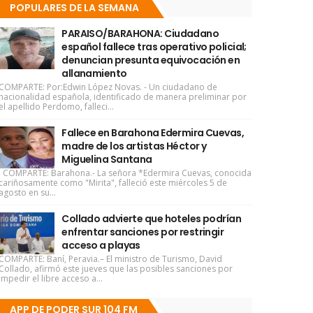
POPULARES DE LA SEMANA
PARAISO/BARAHONA: Ciudadano
español fallece tras operativo policial;
denuncian presunta equivocación en
allanamiento
COMPARTE: Por:Edwin López Novas. - Un ciudadano de
nacionalidad española, identificado de manera preliminar por
el apellido Perdomo, falleci...
Fallece en Barahona Edermira Cuevas,
madre de los artistas Héctor y
Miguelina Santana
COMPARTE: Barahona.- La señora *Edermira Cuevas, conocida
cariñosamente como "Mirita", falleció este miércoles 5 de
agosto en su...
Collado advierte que hoteles podrían
enfrentar sanciones por restringir
acceso a playas
COMPARTE: Baní, Peravia.– El ministro de Turismo, David
Collado, afirmó este jueves que las posibles sanciones por
impedir el libre acceso a...
APP DE PODER SUR 104 FM