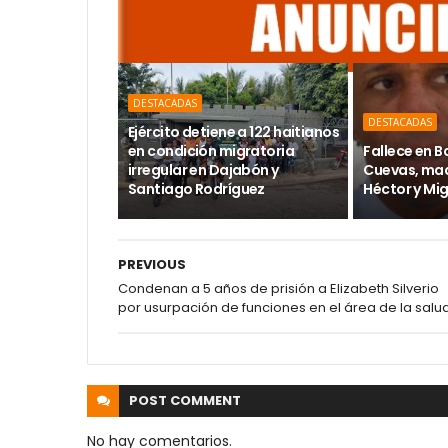
DESTACADAS
DESTACADAS
Ejército detiene a 122 haitianos
en condición migratoria
Fallece en 
irregular en Dajabón y
Cuevas, mad
Santiago Rodríguez
Héctor y Mi
PREVIOUS
Condenan a 5 años de prisión a Elizabeth Silverio
por usurpación de funciones en el área de la salu
POST
COMMENT
No hay comentarios.