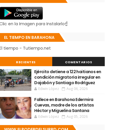
Clic en la Imagen para Instalarlo☝
EL TIEMPO EN BARAHONA
El tiempo - Tutiempo.net
RECIENTES
COMENTARIOS
Ejército detiene a 122 haitianos en
condición migratoria irregular en
Dajabón y Santiago Rodríguez
Edwin López
Aug 06, 2026
Fallece en Barahona Edermira
Cuevas, madre de los artistas
Héctor y Miguelina Santana
Edwin López
Aug 05, 2026
WWW.ELPODERDELSURRD.COM