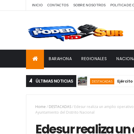
INICIO
CONTACTOS
SOBRE NOSOTROS
POLITICA DE
BARAHONA
REGIONALES
NACION
ÚLTIMAS NOTICIAS
Ejército detien
DESTACADAS
Home
/
DESTACADAS
/
Edesur realiza un amplio operativo
Ayuntamiento del Distrito Nacional
Edesur realiza un