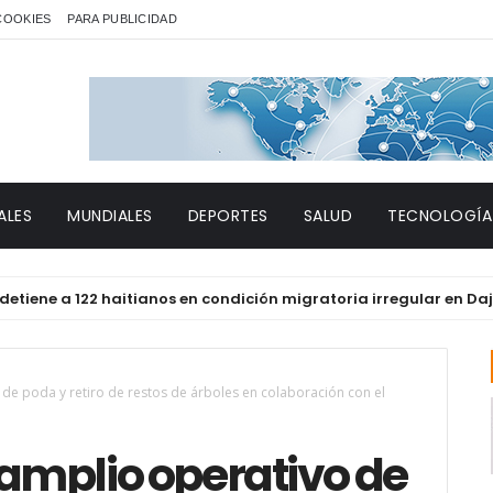
 COOKIES
PARA PUBLICIDAD
ALES
MUNDIALES
DEPORTES
SALUD
TECNOLOGÍA
e a 122 haitianos en condición migratoria irregular en Dajabón 
 de poda y retiro de restos de árboles en colaboración con el
 amplio operativo de