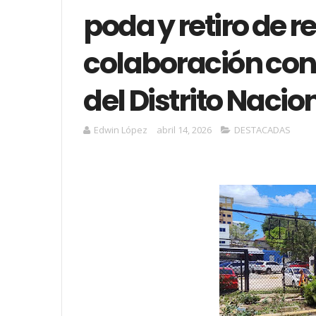
poda y retiro de r
colaboración con
del Distrito Nacio
Edwin López
abril 14, 2026
DESTACADAS