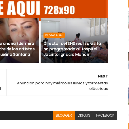
DESTACADAS
Barahona Edermira
Director del SNS realiza visita
re de los artistas
no programada al Hospital
guelina Santana
Jacinto Ignacio Mañón
NEXT
Anuncian para hoy miércoles lluvias y tormentas
d
eléctricas
BLOGGER
DISQUS
FACEBOOK