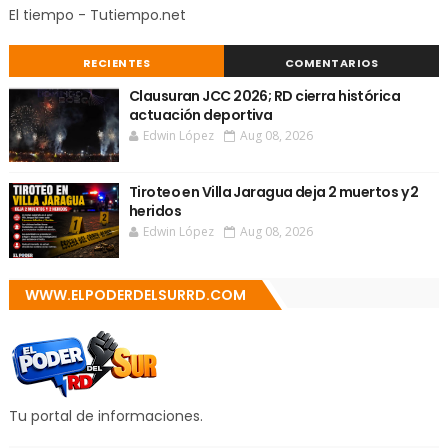
El tiempo - Tutiempo.net
RECIENTES
COMENTARIOS
Clausuran JCC 2026; RD cierra histórica
actuación deportiva
Edwin López
Aug 08, 2026
Tiroteo en Villa Jaragua deja 2 muertos y 2
heridos
Edwin López
Aug 08, 2026
WWW.ELPODERDELSURRD.COM
Tu portal de informaciones.