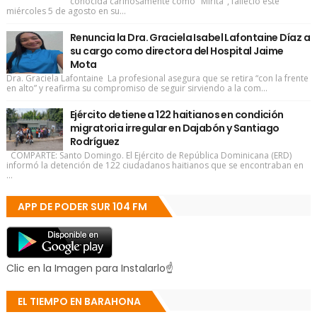
conocida cariñosamente como "Mirita", falleció este
miércoles 5 de agosto en su...
Renuncia la Dra. Graciela Isabel Lafontaine Díaz a
su cargo como directora del Hospital Jaime
Mota
Dra. Graciela Lafontaine La profesional asegura que se retira “con la frente
en alto” y reafirma su compromiso de seguir sirviendo a la com...
Ejército detiene a 122 haitianos en condición
migratoria irregular en Dajabón y Santiago
Rodríguez
COMPARTE: Santo Domingo. El Ejército de República Dominicana (ERD)
informó la detención de 122 ciudadanos haitianos que se encontraban en
...
APP DE PODER SUR 104 FM
Clic en la Imagen para Instalarlo☝
EL TIEMPO EN BARAHONA