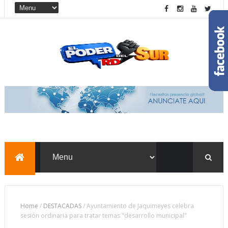
Home
/
DESTACADAS
/
Ayuntamiento de Jaquimeyes celebra
sesión ordinaria para tratar temas "desarrollo municipal"