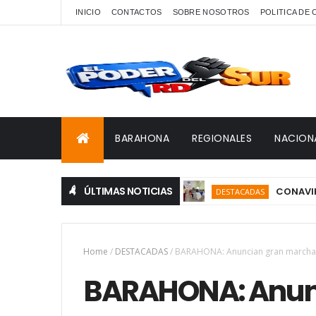
INICIO
CONTACTOS
SOBRE NOSOTROS
POLITICA DE
BARAHONA
REGIONALES
NACION
ÚLTIMAS NOTICIAS
CONAVIHSIDA, Ser
DESTACADAS
Home
/
DESTACADAS
/
BARAHONA: Anuncian gran marcha-
BARAHONA: Anun