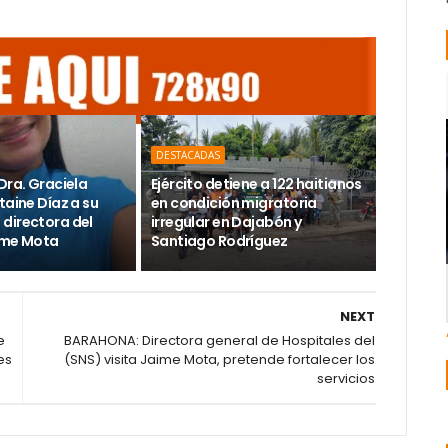
DESTACADAS
Dra. Graciela
Ejército detiene a 122 haitianos
taine Díaz a su
en condición migratoria
directora del
irregular en Dajabón y
ime Mota
Santiago Rodríguez
NEXT
e
BARAHONA: Directora general de Hospitales del
es
(SNS) visita Jaime Mota, pretende fortalecer los
servicios