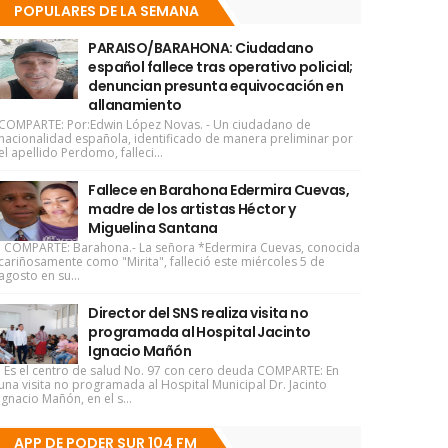
POPULARES DE LA SEMANA
PARAISO/BARAHONA: Ciudadano
español fallece tras operativo policial;
denuncian presunta equivocación en
allanamiento
COMPARTE: Por:Edwin López Novas. - Un ciudadano de
nacionalidad española, identificado de manera preliminar por
el apellido Perdomo, falleci...
Fallece en Barahona Edermira Cuevas,
madre de los artistas Héctor y
Miguelina Santana
COMPARTE: Barahona.- La señora *Edermira Cuevas, conocida
cariñosamente como "Mirita", falleció este miércoles 5 de
agosto en su...
Director del SNS realiza visita no
programada al Hospital Jacinto
Ignacio Mañón
Es el centro de salud No. 97 con cero deuda COMPARTE: En
una visita no programada al Hospital Municipal Dr. Jacinto
Ignacio Mañón, en el s...
APP DE PODER SUR 104 FM