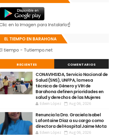
Clic en la Imagen para Instalarlo☝
EL TIEMPO EN BARAHONA
El tiempo - Tutiempo.net
RECIENTES
COMENTARIOS
CONAVIHSIDA, Servicio Nacional de
Salud (SNS), UNFPA, la mesa
técnica de Género y VIH de
Barahona definen prioridades en
salud y derechos de las Mujeres
Edwin López
Aug 06, 2026
Renuncia la Dra. Graciela Isabel
Lafontaine Díaz a su cargo como
directora del Hospital Jaime Mota
Edwin López
Aug 06, 2026