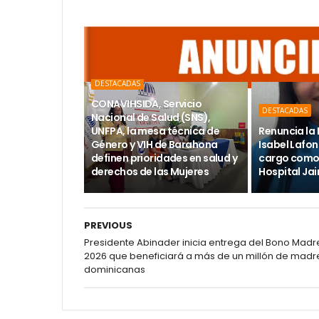
DESTACADAS
CONAVIHSIDA, Servicio
DESTACADAS
Nacional de Salud (SNS),
UNFPA, la mesa técnica de
Renuncia la 
Género y VIH de Barahona
Isabel Lafon
definen prioridades en salud y
cargo como 
derechos de las Mujeres
Hospital Ja
PREVIOUS
Presidente Abinader inicia entrega del Bono Madr
2026 que beneficiará a más de un millón de madr
dominicanas