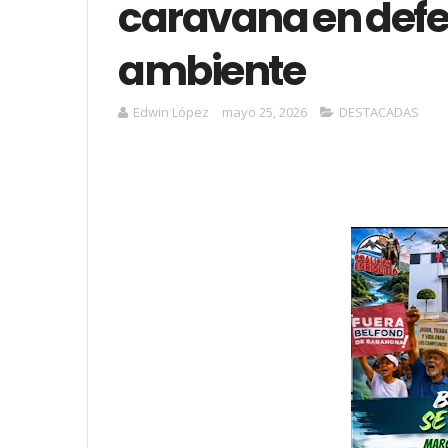
caravana en defe
ambiente
Edwin López
mayo 25, 2026
DESTACADAS