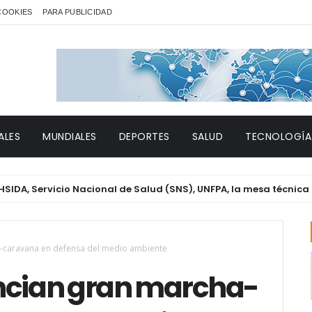
 COOKIES
PARA PUBLICIDAD
ALES
MUNDIALES
DEPORTES
SALUD
TECNOLOGÍA
vicio Nacional de Salud (SNS), UNFPA, la mesa técnica de Géner
caravana en defensa del medio ambiente
cian gran marcha-