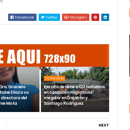
D)
Facebook
Twitter
Google+
DESTACADAS
Dra. Graciela
Ejército detiene a 122 haitianos
taine Díaz a su
en condición migratoria
directora del
irregular en Dajabón y
ime Mota
Santiago Rodríguez
NEXT