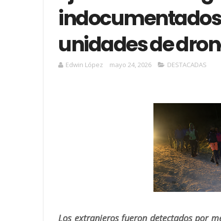
indocumentados 
unidades de dron
Edwin López
mayo 24, 2026
DESTACADAS
Los extranjeros fueron detectados por m