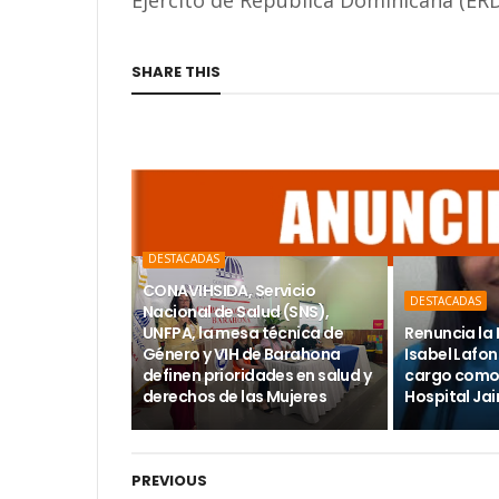
Ejército de República Dominicana (ER
SHARE THIS
DESTACADAS
CONAVIHSIDA, Servicio
DESTACADAS
Nacional de Salud (SNS),
UNFPA, la mesa técnica de
Renuncia la 
Género y VIH de Barahona
Isabel Lafon
definen prioridades en salud y
cargo como 
derechos de las Mujeres
Hospital Ja
PREVIOUS