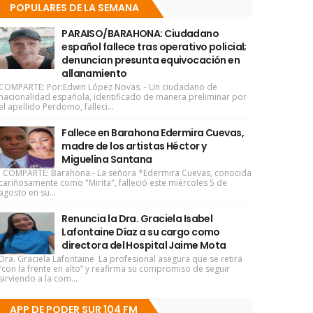
POPULARES DE LA SEMANA
PARAISO/BARAHONA: Ciudadano
español fallece tras operativo policial;
denuncian presunta equivocación en
allanamiento
COMPARTE: Por:Edwin López Novas. - Un ciudadano de
nacionalidad española, identificado de manera preliminar por
el apellido Perdomo, falleci...
Fallece en Barahona Edermira Cuevas,
madre de los artistas Héctor y
Miguelina Santana
COMPARTE: Barahona.- La señora *Edermira Cuevas, conocida
cariñosamente como "Mirita", falleció este miércoles 5 de
agosto en su...
Renuncia la Dra. Graciela Isabel
Lafontaine Díaz a su cargo como
directora del Hospital Jaime Mota
Dra. Graciela Lafontaine La profesional asegura que se retira
“con la frente en alto” y reafirma su compromiso de seguir
sirviendo a la com...
APP DE PODER SUR 104 FM