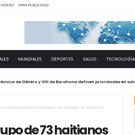
 COOKIES
PARA PUBLICIDAD
ALES
MUNDIALES
DEPORTES
SALUD
TECNOLOGÍA
de Género y VIH de Barahona definen prioridades en salud y der
ianos indocumentados localizados con unidades de drones en
rupo de 73 haitianos