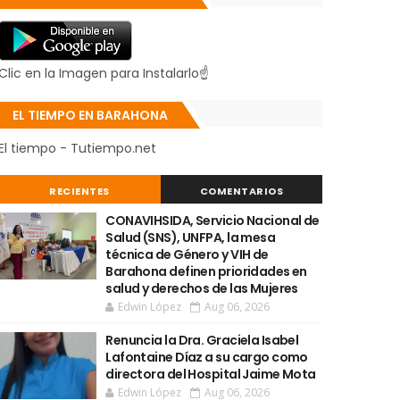
Clic en la Imagen para Instalarlo☝
EL TIEMPO EN BARAHONA
El tiempo - Tutiempo.net
RECIENTES
COMENTARIOS
CONAVIHSIDA, Servicio Nacional de
Salud (SNS), UNFPA, la mesa
técnica de Género y VIH de
Barahona definen prioridades en
salud y derechos de las Mujeres
Edwin López
Aug 06, 2026
Renuncia la Dra. Graciela Isabel
Lafontaine Díaz a su cargo como
directora del Hospital Jaime Mota
Edwin López
Aug 06, 2026