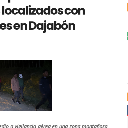
localizados con
es en Dajabón
edio a vigilancia aérea en una zona montañosa