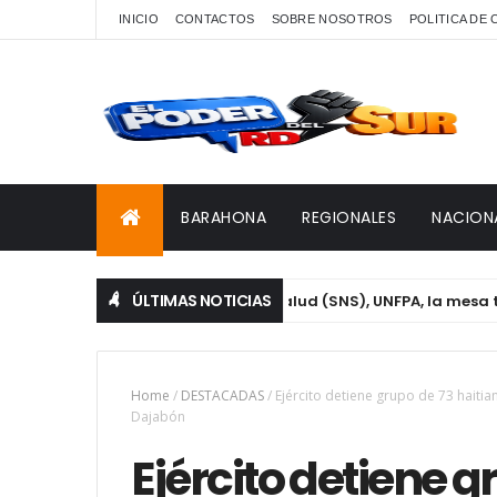
INICIO
CONTACTOS
SOBRE NOSOTROS
POLITICA DE
BARAHONA
REGIONALES
NACION
ÚLTIMAS NOTICIAS
IDA, Servicio Nacional de Salud (SNS), UNFPA, la mesa técnica 
Home
/
DESTACADAS
/
Ejército detiene grupo de 73 hait
Dajabón
Ejército detiene g