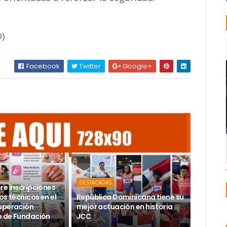
D)
Facebook
Twitter
Google+
DESTACADAS
re inscripciones
os técnicos en el
República Dominicana tiene su
uperación
mejor actuación en historia
 de Fundación
JCC