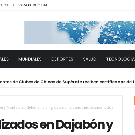
 COOKIES
PARA PUBLICIDAD
ALES
MUNDIALES
DEPORTES
SALUD
TECNOLOGÍA
e Clubes de Chicas de Supérate reciben certificados de formac
ón y Montecristi detienen a un grupo de haitianos indocumentados
lizados en Dajabón y