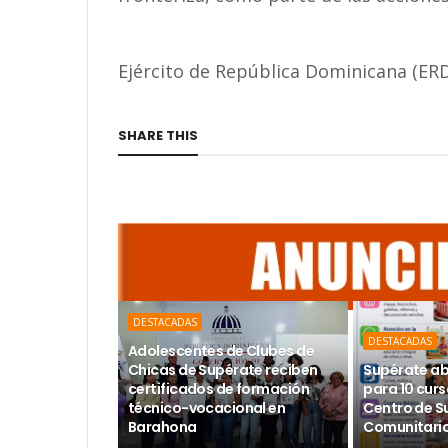
Ejército de República Dominicana (ER
SHARE THIS
DESTACADAS
DESTACADAS
Adolescentes de Clubes de
Chicas de Supérate reciben
Supérate ab
certificados de formación
para 10 curs
técnico-vocacional en
Centro de S
Barahona
Comunitario