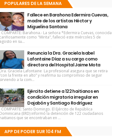
POPULARES DE LA SEMANA
Fallece en Barahona Edermira Cuevas,
madre de los artistas Héctor y
Miguelina Santana
COMPARTE: Barahona.- La señora *Edermira Cuevas, conocida
cariñosamente como "Mirita", falleció este miércoles 5 de
agosto en su...
Renuncia la Dra. Graciela Isabel
Lafontaine Díaz a su cargo como
directora del Hospital Jaime Mota
Dra. Graciela Lafontaine La profesional asegura que se retira
“con la frente en alto” y reafirma su compromiso de seguir
sirviendo a la com...
Ejército detiene a 122 haitianos en
condición migratoria irregular en
Dajabón y Santiago Rodríguez
COMPARTE: Santo Domingo. El Ejército de República
Dominicana (ERD) informó la detención de 122 ciudadanos
haitianos que se encontraban en ...
APP DE PODER SUR 104 FM