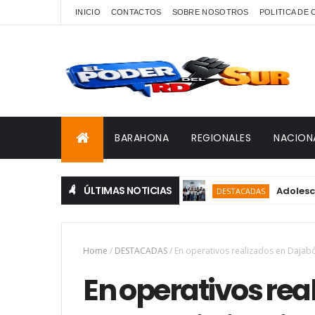
INICIO
CONTACTOS
SOBRE NOSOTROS
POLITICA DE
BARAHONA
REGIONALES
NACION
ÚLTIMAS NOTICIAS
Adolescentes d
DESTACADAS
Home
/
DESTACADAS
/
En operativos realizados en Dajab
En operativos rea