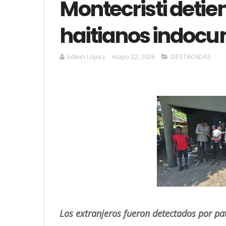
Montecristi detie
haitianos indoc
Edwin López
mayo 22, 2026
DESTACADAS
Los extranjeros fueron detectados por pat