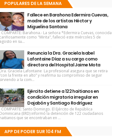
POPULARES DE LA SEMANA
Fallece en Barahona Edermira Cuevas,
madre de los artistas Héctor y
Miguelina Santana
COMPARTE: Barahona.- La señora *Edermira Cuevas, conocida
cariñosamente como "Mirita", falleció este miércoles 5 de
agosto en su...
Renuncia la Dra. Graciela Isabel
Lafontaine Díaz a su cargo como
directora del Hospital Jaime Mota
Dra. Graciela Lafontaine La profesional asegura que se retira
“con la frente en alto” y reafirma su compromiso de seguir
sirviendo a la com...
Ejército detiene a 122 haitianos en
condición migratoria irregular en
Dajabón y Santiago Rodríguez
COMPARTE: Santo Domingo. El Ejército de República
Dominicana (ERD) informó la detención de 122 ciudadanos
haitianos que se encontraban en ...
APP DE PODER SUR 104 FM