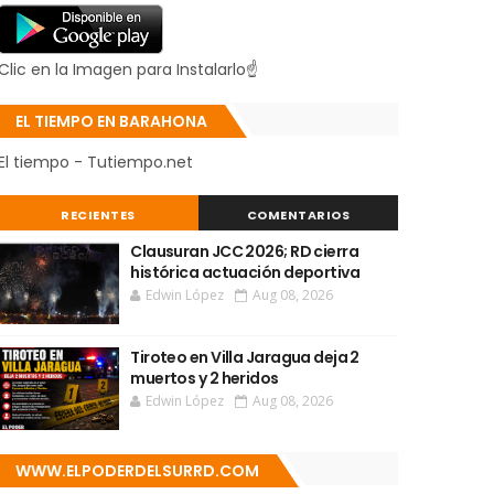
Clic en la Imagen para Instalarlo☝
EL TIEMPO EN BARAHONA
El tiempo - Tutiempo.net
RECIENTES
COMENTARIOS
Clausuran JCC 2026; RD cierra
histórica actuación deportiva
Edwin López
Aug 08, 2026
Tiroteo en Villa Jaragua deja 2
muertos y 2 heridos
Edwin López
Aug 08, 2026
WWW.ELPODERDELSURRD.COM