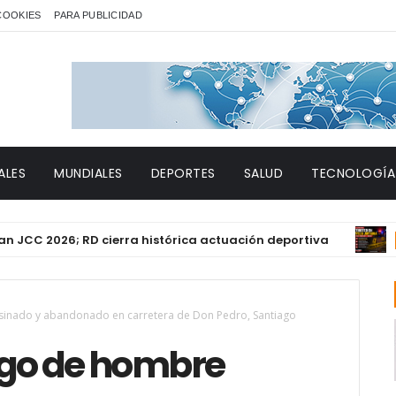
 COOKIES
PARA PUBLICIDAD
ALES
MUNDIALES
DEPORTES
SALUD
TECNOLOGÍA
026; RD cierra histórica actuación deportiva
DESTACA
esinado y abandonado en carretera de Don Pedro, Santiago
zgo de hombre