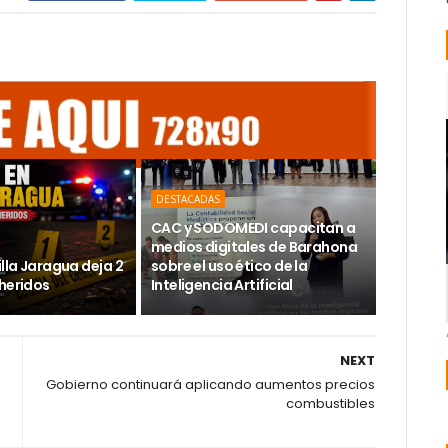
DESTACADAS
CAC y SODOMEDI capacitan a
medios digitales de Barahona
illa Jaragua deja 2
sobre el uso ético de la
 heridos
Inteligencia Artificial
NEXT
Gobierno continuará aplicando aumentos precios
combustibles