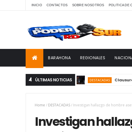
INICIO
CONTACTOS
SOBRE NOSOTROS
POLITICA DE
BARAHONA
REGIONALES
NACION
ÚLTIMAS NOTICIAS
Clausuran JCC 2
DESTACADAS
Home
/
DESTACADAS
/
Investigan hallazgo de hombre as
Investigan halla