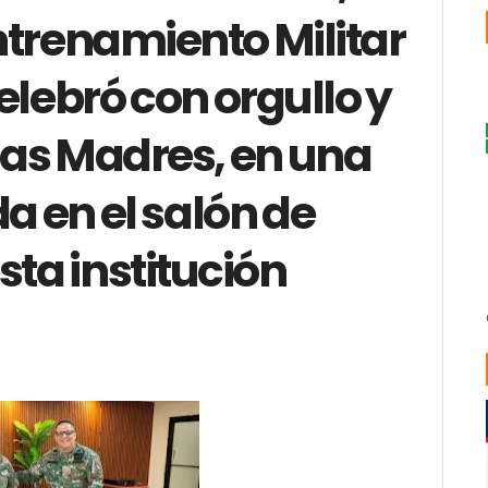
ntrenamiento Militar
elebró con orgullo y
 las Madres, en una
a en el salón de
sta institución