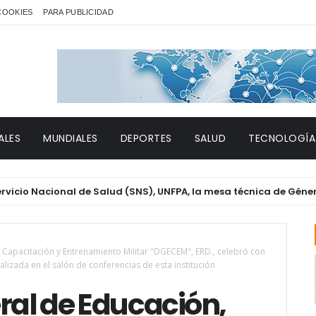
 COOKIES
PARA PUBLICIDAD
ALES
MUNDIALES
DEPORTES
SALUD
TECNOLOGÍA
ional de Salud (SNS), UNFPA, la mesa técnica de Género y VIH d
 Capacitación y Entrenamiento Militar "DGECEM", ERD., celebró con
ealizada en el salón de conferencias de esta institución
ral de Educación,