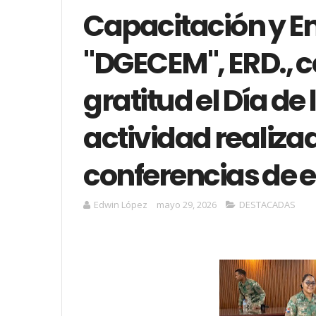
Capacitación y E
"DGECEM", ERD., c
gratitud el Día de
actividad realizad
conferencias de e
Edwin López
mayo 29, 2026
DESTACADAS