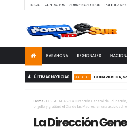
INICIO
CONTACTOS
SOBRE NOSOTROS
POLITICA DE
BARAHONA
REGIONALES
NACION
ÚLTIMAS NOTICIAS
CONAVIHSIDA, Servicio Nac
DESTACADAS
Home
/
DESTACADAS
/
La Dirección General de Educación,
orgullo y gratitud el Día de las Madres, en una actividad r
La Dirección Gene