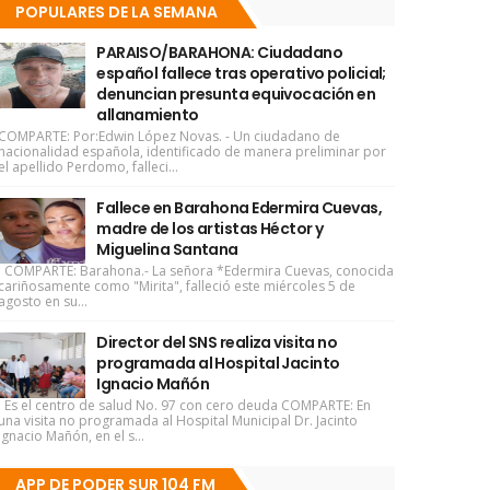
POPULARES DE LA SEMANA
PARAISO/BARAHONA: Ciudadano
español fallece tras operativo policial;
denuncian presunta equivocación en
allanamiento
COMPARTE: Por:Edwin López Novas. - Un ciudadano de
nacionalidad española, identificado de manera preliminar por
el apellido Perdomo, falleci...
Fallece en Barahona Edermira Cuevas,
madre de los artistas Héctor y
Miguelina Santana
COMPARTE: Barahona.- La señora *Edermira Cuevas, conocida
cariñosamente como "Mirita", falleció este miércoles 5 de
agosto en su...
Director del SNS realiza visita no
programada al Hospital Jacinto
Ignacio Mañón
Es el centro de salud No. 97 con cero deuda COMPARTE: En
una visita no programada al Hospital Municipal Dr. Jacinto
Ignacio Mañón, en el s...
APP DE PODER SUR 104 FM