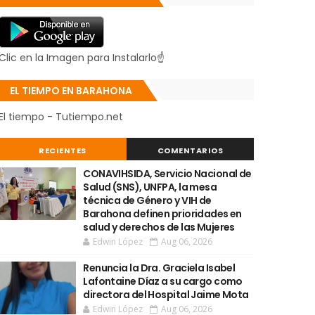
Clic en la Imagen para Instalarlo☝
EL TIEMPO EN BARAHONA
El tiempo - Tutiempo.net
RECIENTES
COMENTARIOS
CONAVIHSIDA, Servicio Nacional de
Salud (SNS), UNFPA, la mesa
técnica de Género y VIH de
Barahona definen prioridades en
salud y derechos de las Mujeres
Edwin López
Aug 06, 2026
Renuncia la Dra. Graciela Isabel
Lafontaine Díaz a su cargo como
directora del Hospital Jaime Mota
Edwin López
Aug 06, 2026