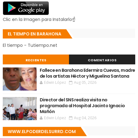
Clic en la Imagen para Instalarlo☝
EL TIEMPO EN BARAHONA
El tiempo - Tutiempo.net
RECIENTES
COMENTARIOS
Fallece en Barahona Edermira Cuevas, madre
de los artistas Héctor y Miguelina Santana
Edwin López
Aug 05, 2026
Director del SNS realiza visita no
programada al Hospital Jacinto Ignacio
Mañón
Edwin López
Aug 04, 2026
WWW.ELPODERDELSURRD.COM