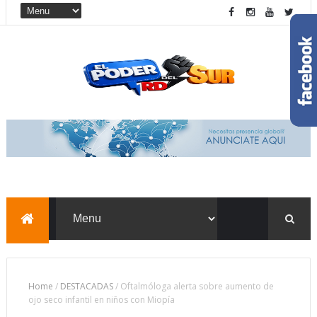
Home
/
DESTACADAS
/
Oftalmóloga alerta sobre aumento de
ojo seco infantil en niños con Miopía