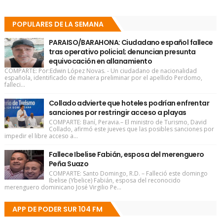
POPULARES DE LA SEMANA
PARAISO/BARAHONA: Ciudadano español fallece
tras operativo policial; denuncian presunta
equivocación en allanamiento
COMPARTE: Por:Edwin López Novas. - Un ciudadano de nacionalidad
española, identificado de manera preliminar por el apellido Perdomo,
falleci...
Collado advierte que hoteles podrían enfrentar
sanciones por restringir acceso a playas
COMPARTE: Baní, Peravia.– El ministro de Turismo, David
Collado, afirmó este jueves que las posibles sanciones por
impedir el libre acceso a...
Fallece Ibelise Fabián, esposa del merenguero
Peña Suazo
COMPARTE: Santo Domingo, R.D. – Falleció este domingo
Ibelise (Ybelice) Fabián, esposa del reconocido
merenguero dominicano José Virgilio Pe...
APP DE PODER SUR 104 FM