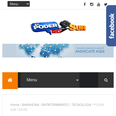
Home
/
BARAHONA
/
ENTRETENIMIENTO
/
TECNOLOGIA
/
PODER
SUR 104 FM