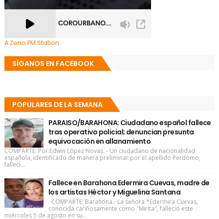
A Zeno.FM Station
SÍGANOS EN FACEBOOK
POPULARES DE LA SEMANA
PARAISO/BARAHONA: Ciudadano español fallece
tras operativo policial; denuncian presunta
equivocación en allanamiento
COMPARTE: Por:Edwin López Novas. - Un ciudadano de nacionalidad
española, identificado de manera preliminar por el apellido Perdomo,
falleci...
Fallece en Barahona Edermira Cuevas, madre de
los artistas Héctor y Miguelina Santana
COMPARTE: Barahona.- La señora *Edermira Cuevas,
conocida cariñosamente como "Mirita", falleció este
miércoles 5 de agosto en su...