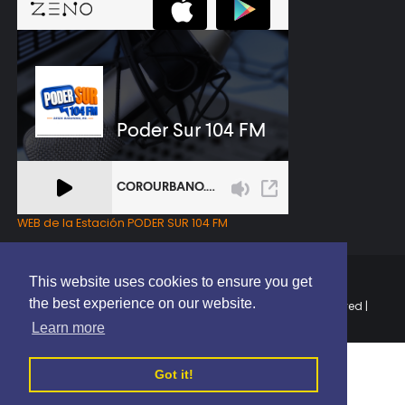
WEB de la Estación PODER SUR 104 FM
This website uses cookies to ensure you get
the best experience on our website.
Copyright © 2025 | EL PODER DEL SUR RD | All Rights Reserved |
Elaborado por
ThemeXpose
Learn more
Got it!