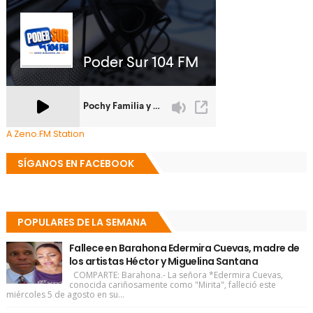
A Zeno.FM Station
SÍGANOS EN FACEBOOK
POPULARES DE LA SEMANA
Fallece en Barahona Edermira Cuevas, madre de
los artistas Héctor y Miguelina Santana
COMPARTE: Barahona.- La señora *Edermira Cuevas,
conocida cariñosamente como "Mirita", falleció este
miércoles 5 de agosto en su...