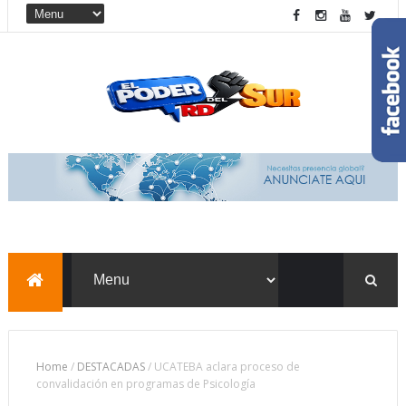
Home
/
DESTACADAS
/
UCATEBA aclara proceso de
convalidación en programas de Psicología