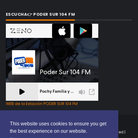
ESCUCHA👉 PODER SUR 104 FM
WEB de la Estación PODER SUR 104 FM
This website uses cookies to ensure you get
the best experience on our website.
Copyright © 2025 | EL PODER DEL SUR RD | All Rights Reserved |
Elaborado por
ThemeXpose