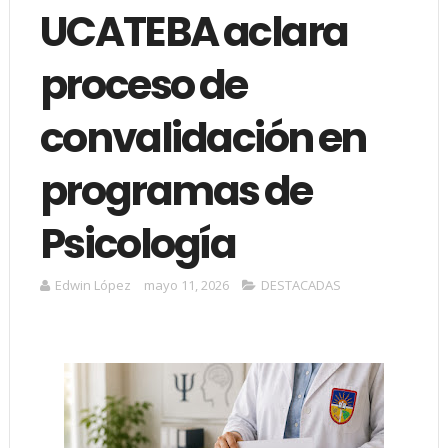
UCATEBA aclara
proceso de
convalidación en
programas de
Psicología
Edwin López
mayo 11, 2026
DESTACADAS