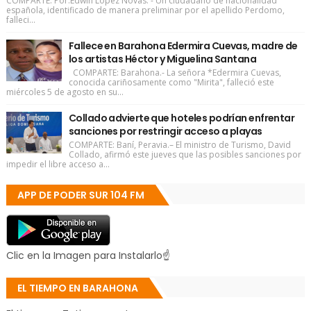
COMPARTE: Por:Edwin López Novas. - Un ciudadano de nacionalidad
española, identificado de manera preliminar por el apellido Perdomo,
falleci...
Fallece en Barahona Edermira Cuevas, madre de
los artistas Héctor y Miguelina Santana
COMPARTE: Barahona.- La señora *Edermira Cuevas,
conocida cariñosamente como "Mirita", falleció este
miércoles 5 de agosto en su...
Collado advierte que hoteles podrían enfrentar
sanciones por restringir acceso a playas
COMPARTE: Baní, Peravia.– El ministro de Turismo, David
Collado, afirmó este jueves que las posibles sanciones por
impedir el libre acceso a...
APP DE PODER SUR 104 FM
Clic en la Imagen para Instalarlo☝
EL TIEMPO EN BARAHONA