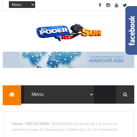
Home
/
DESTACADAS
/
BARAHONA:Sindicato de Camioneros
realiza jornada de limpieza en el Malecón y la Circunvalación