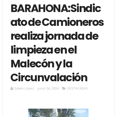
BARAHONA:Sindic
ato de Camioneros
realiza jornada de
limpieza en el
Malecón y la
Circunvalación
Edwin López
junio 04, 2026
DESTACADAS