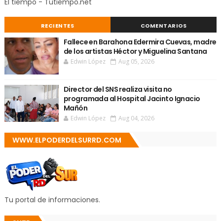
El tiempo - Tutiempo.net
RECIENTES
COMENTARIOS
Fallece en Barahona Edermira Cuevas, madre
de los artistas Héctor y Miguelina Santana
Edwin López
Aug 05, 2026
Director del SNS realiza visita no
programada al Hospital Jacinto Ignacio
Mañón
Edwin López
Aug 04, 2026
WWW.ELPODERDELSURRD.COM
Tu portal de informaciones.