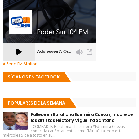
A Zeno.FM Station
SÍGANOS EN FACEBOOK
POPULARES DE LA SEMANA
Fallece en Barahona Edermira Cuevas, madre de
los artistas Héctor y Miguelina Santana
COMPARTE: Barahona.- La señora *Edermira Cuevas,
conocida cariñosamente como "Mirita", falleció este
miércoles 5 de agosto en su...