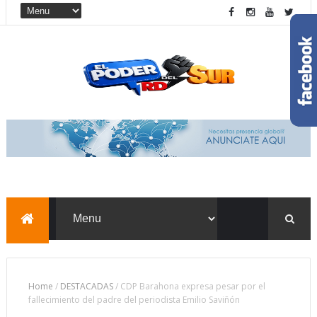
Home
/
DESTACADAS
/
CDP Barahona expresa pesar por el
fallecimiento del padre del periodista Emilio Saviñón