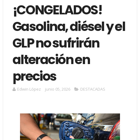
¡CONGELADOS!
Gasolina, diésel y el
GLP no sufrirán
alteración en
precios
Edwin López
junio 05, 2026
DESTACADAS