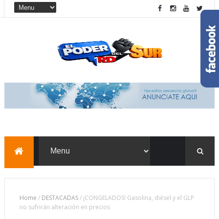
Home
/
DESTACADAS
/
¡CONGELADOS! Gasolina, diésel y el GLP
no sufrirán alteración en precios