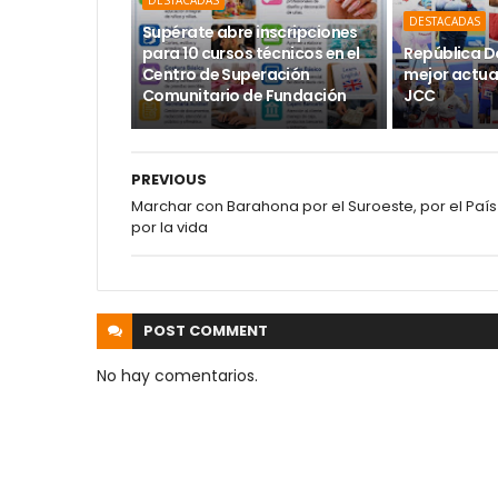
DESTACADAS
Supérate abre inscripciones
para 10 cursos técnicos en el
República D
Centro de Superación
mejor actuac
Comunitario de Fundación
JCC
PREVIOUS
Marchar con Barahona por el Suroeste, por el País
por la vida
POST
COMMENT
No hay comentarios.