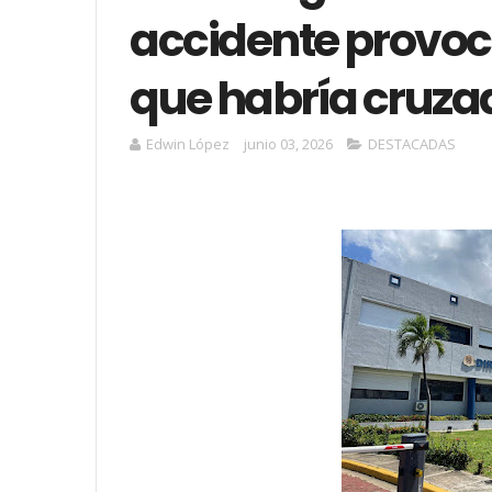
accidente provoc
que habría cruza
Edwin López
junio 03, 2026
DESTACADAS