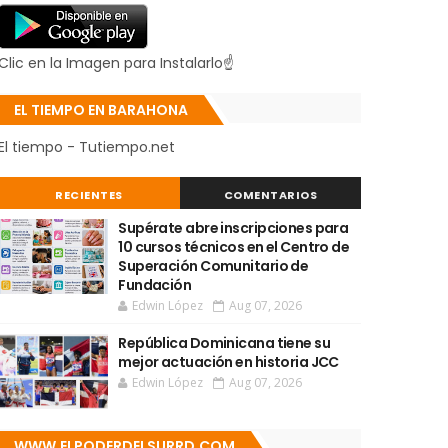
Clic en la Imagen para Instalarlo☝
EL TIEMPO EN BARAHONA
El tiempo - Tutiempo.net
RECIENTES
COMENTARIOS
Supérate abre inscripciones para
10 cursos técnicos en el Centro de
Superación Comunitario de
Fundación
Edwin López
Aug 07, 2026
República Dominicana tiene su
mejor actuación en historia JCC
Edwin López
Aug 07, 2026
WWW.ELPODERDELSURRD.COM