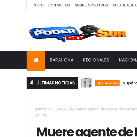
INICIO
CONTACTOS
SOBRE NOSOTROS
POLITICA DE
BARAHONA
REGIONALES
NACION
ÚLTIMAS NOTICIAS
Supérate abre
DESTACADAS
Home
/
DESTACADAS
/
Muere agente de Migración tras a
en rojo
Muere agente de 