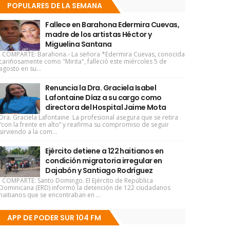
POPULARES DE LA SEMANA
Fallece en Barahona Edermira Cuevas,
madre de los artistas Héctor y
Miguelina Santana
COMPARTE: Barahona.- La señora *Edermira Cuevas, conocida
cariñosamente como "Mirita", falleció este miércoles 5 de
agosto en su...
Renuncia la Dra. Graciela Isabel
Lafontaine Díaz a su cargo como
directora del Hospital Jaime Mota
Dra. Graciela Lafontaine La profesional asegura que se retira
“con la frente en alto” y reafirma su compromiso de seguir
sirviendo a la com...
Ejército detiene a 122 haitianos en
condición migratoria irregular en
Dajabón y Santiago Rodríguez
COMPARTE: Santo Domingo. El Ejército de República
Dominicana (ERD) informó la detención de 122 ciudadanos
haitianos que se encontraban en ...
APP DE PODER SUR 104 FM