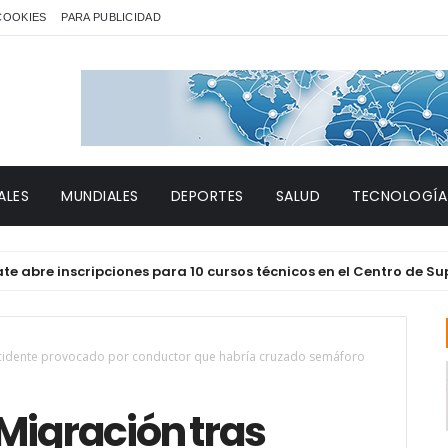
 COOKIES
PARA PUBLICIDAD
ALES
MUNDIALES
DEPORTES
SALUD
TECNOLOGÍA
 inscripciones para 10 cursos técnicos en el Centro de Supera
ccidente provocado por conductor que habría cruzado semáforo
Migración tras