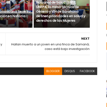
Nacional de Salud (SNS),
UNFPA, la mesa técnica de
ominicana tiene su
Género y VIH de Barahona
ión en historia
definen prioridades en salud y
derechos de las Mujeres
NEXT
 y
Hallan muerto a un joven en una finca de Samaná;
caso está bajo investigación
BLOGGER
DISQUS
FACEBOOK