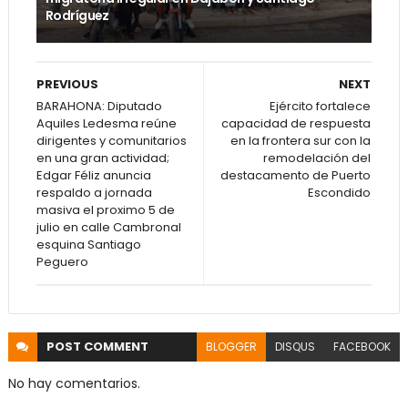
Rodríguez
PREVIOUS
NEXT
BARAHONA: Diputado
Ejército fortalece
Aquiles Ledesma reúne
capacidad de respuesta
dirigentes y comunitarios
en la frontera sur con la
en una gran actividad;
remodelación del
Edgar Féliz anuncia
destacamento de Puerto
respaldo a jornada
Escondido
masiva el proximo 5 de
julio en calle Cambronal
esquina Santiago
Peguero
POST
COMMENT
BLOGGER
DISQUS
FACEBOOK
No hay comentarios.