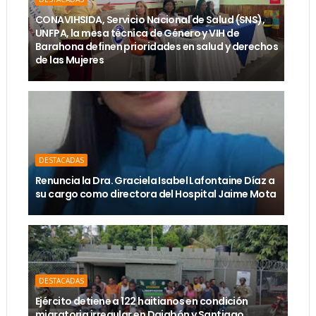
CONAVIHSIDA, Servicio Nacional de Salud (SNS),
UNFPA, la mesa técnica de Género y VIH de
Barahona definen prioridades en salud y derechos
de las Mujeres
DESTACADAS
Renuncia la Dra. Graciela Isabel Lafontaine Díaz a
su cargo como directora del Hospital Jaime Mota
DESTACADAS
Ejército detiene a 122 haitianos en condición
migratoria irregular en Dajabón y Santiago