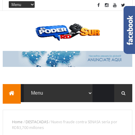
Home
/
DESTACADAS
/
Nuevo fraude contra SENASA sería por
RD$3,700 millones