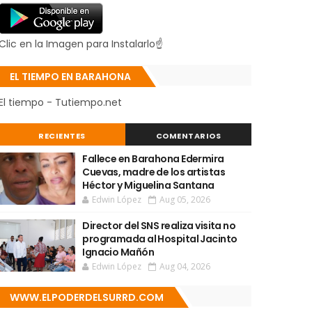
Clic en la Imagen para Instalarlo☝
EL TIEMPO EN BARAHONA
El tiempo - Tutiempo.net
RECIENTES
COMENTARIOS
Fallece en Barahona Edermira
Cuevas, madre de los artistas
Héctor y Miguelina Santana
Edwin López
Aug 05, 2026
Director del SNS realiza visita no
programada al Hospital Jacinto
Ignacio Mañón
Edwin López
Aug 04, 2026
WWW.ELPODERDELSURRD.COM