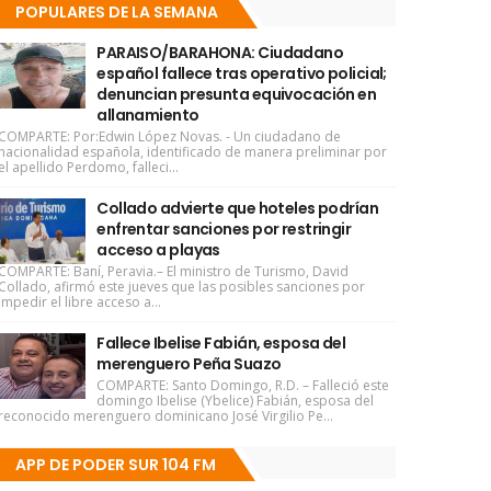
POPULARES DE LA SEMANA
PARAISO/BARAHONA: Ciudadano
español fallece tras operativo policial;
denuncian presunta equivocación en
allanamiento
COMPARTE: Por:Edwin López Novas. - Un ciudadano de
nacionalidad española, identificado de manera preliminar por
el apellido Perdomo, falleci...
Collado advierte que hoteles podrían
enfrentar sanciones por restringir
acceso a playas
COMPARTE: Baní, Peravia.– El ministro de Turismo, David
Collado, afirmó este jueves que las posibles sanciones por
impedir el libre acceso a...
Fallece Ibelise Fabián, esposa del
merenguero Peña Suazo
COMPARTE: Santo Domingo, R.D. – Falleció este
domingo Ibelise (Ybelice) Fabián, esposa del
reconocido merenguero dominicano José Virgilio Pe...
APP DE PODER SUR 104 FM