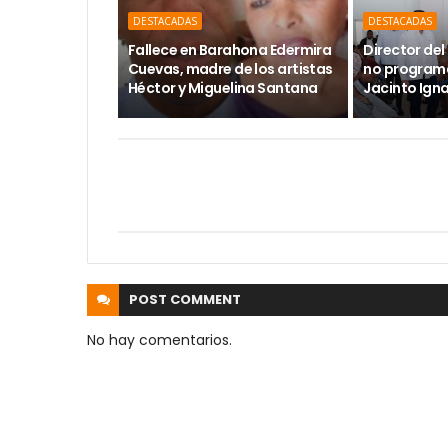
DESTACADAS
DESTACADAS
Fallece en Barahona Edermira
Director del 
Cuevas, madre de los artistas
no programa
Héctor y Miguelina Santana
Jacinto Ign
POST
COMMENT
No hay comentarios.