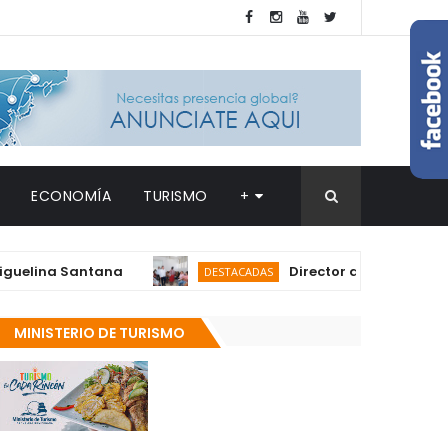
ECONOMÍA
TURISMO
+
na Santana
Director del SNS realiza visi
DESTACADAS
MINISTERIO DE TURISMO