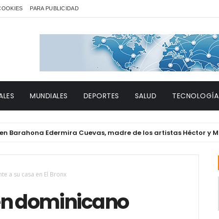
 COOKIES
PARA PUBLICIDAD
ALES
MUNDIALES
DEPORTES
SALUD
TECNOLOGÍA
ahona Edermira Cuevas, madre de los artistas Héctor y Migueli
te a su casa en El Bronx
en dominicano