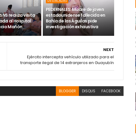
DESTACADAS
PEDERNALES: Madre de joven
SNS realiza visita
estadounidense fallecida en
da al Hospital
Bahía de las Águilas pide
acio Mañón
investigación exhaustiva
NEXT
Ejército intercepta vehículo utilizado para el
transporte ilegal de 14 extranjeros en Guayubín
BLOGGER
DISQUS
FACEBOOK