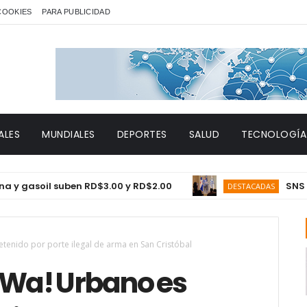
 COOKIES
PARA PUBLICIDAD
ALES
MUNDIALES
DEPORTES
SALUD
TECNOLOGÍA
soil suben RD$3.00 y RD$2.00
SNS proyec
DESTACADAS
tenido por porte ilegal de arma en San Cristóbal
 Wa! Urbano es