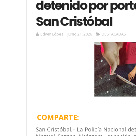
detenido por port
San Cristóbal
Edwin López
junio 21, 2026
DESTACADAS
COMPARTE:
San Cristóbal.– La Policía Nacional 