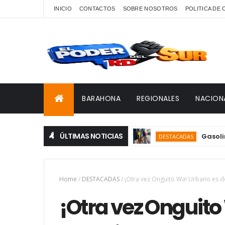
INICIO
CONTACTOS
SOBRE NOSOTROS
POLITICA DE
BARAHONA
REGIONALES
NACION
ÚLTIMAS NOTICIAS
Gasolina y ga
DESTACADAS
Home
/
DESTACADAS
/
¡Otra vez Onguito Wa! Urbano es de
¡Otra vez Onguito