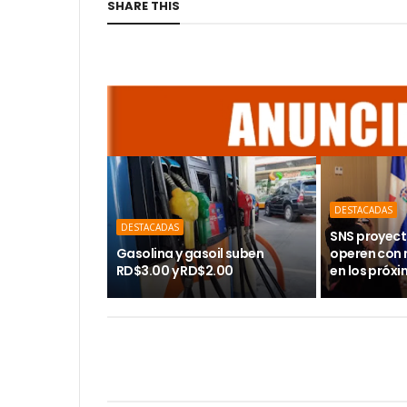
SHARE THIS
DESTACADAS
DESTACADAS
SNS proyect
Gasolina y gasoil suben
operen con
RD$3.00 y RD$2.00
en los próx