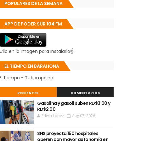
POPULARES DE LA SEMANA
APP DE PODER SUR 104 FM
Clic en la Imagen para Instalarlo☝
EL TIEMPO EN BARAHONA
El tiempo - Tutiempo.net
RECIENTES
COMENTARIOS
Gasolina y gasoil suben RD$3.00 y
RD$2.00
Edwin López
Aug 07, 2026
SNS proyecta 150 hospitales
operen con mayor autonomía en