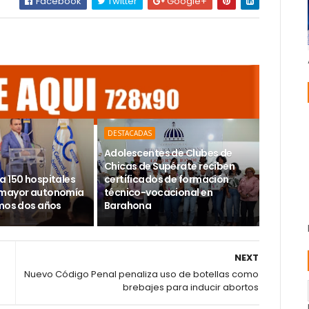
Facebook
Twitter
Google+
DESTACADAS
Adolescentes de Clubes de
Chicas de Supérate reciben
a 150 hospitales
certificados de formación
 mayor autonomía
técnico-vocacional en
imos dos años
Barahona
NEXT
Nuevo Código Penal penaliza uso de botellas como
brebajes para inducir abortos