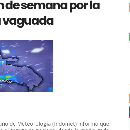
n de semana por la
a vaguada
cano de Meteorología (Indomet) informó que