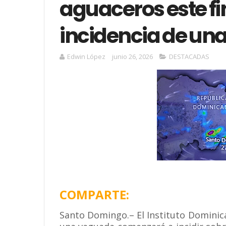
aguaceros este fi
incidencia de un
Edwin López
junio 26, 2026
DESTACADAS
COMPARTE:
Santo Domingo.– El Instituto Domini