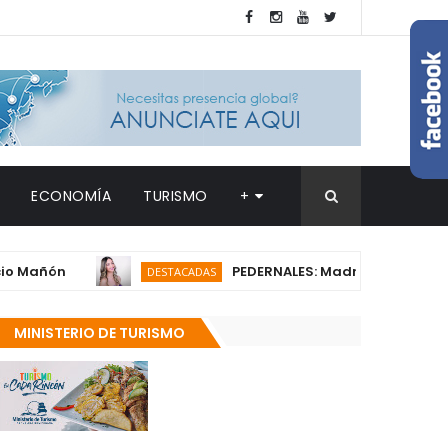
ECONOMÍA
TURISMO
+
ón
PEDERNALES: Madre de joven estadounid
DESTACADAS
MINISTERIO DE TURISMO