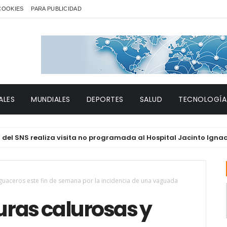
 COOKIES
PARA PUBLICIDAD
ALES
MUNDIALES
DEPORTES
SALUD
TECNOLOGÍA
S realiza visita no programada al Hospital Jacinto Ignacio Mañ
guaceros este fin de semana por la incidencia de una vaguada
ras calurosas y