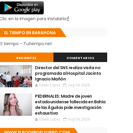
Clic en la Imagen para Instalarlo☝
EL TIEMPO EN BARAHONA
El tiempo - Tutiempo.net
RECIENTES
COMENTARIOS
Director del SNS realiza visita no
programada al Hospital Jacinto
Ignacio Mañón
Edwin López
Aug 04, 2026
PEDERNALES: Madre de joven
estadounidense fallecida en Bahía
de las Águilas pide investigación
exhaustiva
Edwin López
Aug 04, 2026
WWW.ELPODERDELSURRD.COM