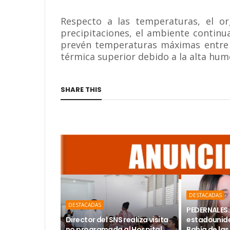
Respecto a las temperaturas, el o
precipitaciones, el ambiente contin
prevén temperaturas máximas entre 3
térmica superior debido a la alta hum
SHARE THIS
DESTACADAS
DESTACADAS
PEDERNALES:
Director del SNS realiza visita
estadounide
no programada al Hospital
Bahía de las