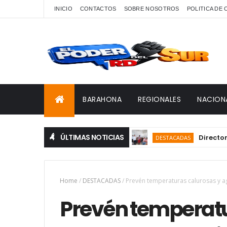
INICIO
CONTACTOS
SOBRE NOSOTROS
POLITICA DE
BARAHONA
REGIONALES
NACION
ÚLTIMAS NOTICIAS
Director del SN
DESTACADAS
Home
/
DESTACADAS
/
Prevén temperaturas calurosas y a
Prevén temperatu