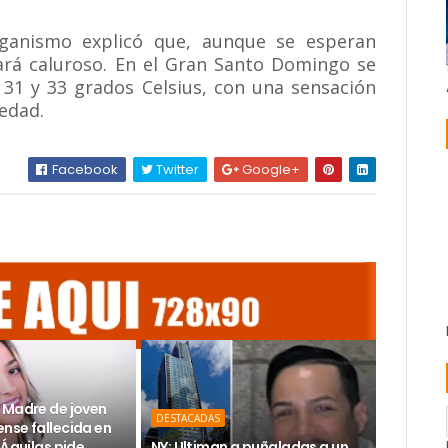
rganismo explicó que, aunque se esperan
uará caluroso. En el Gran Santo Domingo se
1 y 33 grados Celsius, con una sensación
edad.
Facebook
Twitter
Google+
 Madre de joven
DESTACADAS
nse fallecida en
 Águilas pide
NY: Ultiman a puñaladas a un