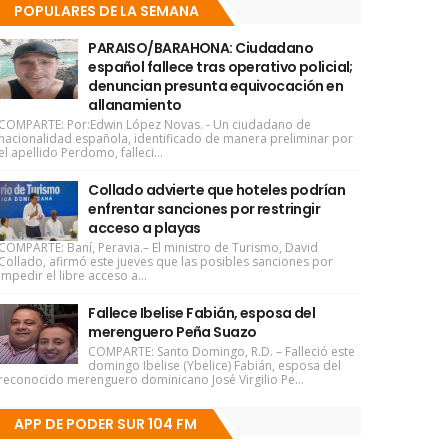
POPULARES DE LA SEMANA
PARAISO/BARAHONA: Ciudadano
español fallece tras operativo policial;
denuncian presunta equivocación en
allanamiento
COMPARTE: Por:Edwin López Novas. - Un ciudadano de
nacionalidad española, identificado de manera preliminar por
el apellido Perdomo, falleci...
Collado advierte que hoteles podrían
enfrentar sanciones por restringir
acceso a playas
COMPARTE: Baní, Peravia.– El ministro de Turismo, David
Collado, afirmó este jueves que las posibles sanciones por
impedir el libre acceso a...
Fallece Ibelise Fabián, esposa del
merenguero Peña Suazo
COMPARTE: Santo Domingo, R.D. – Falleció este
domingo Ibelise (Ybelice) Fabián, esposa del
reconocido merenguero dominicano José Virgilio Pe...
APP DE PODER SUR 104 FM