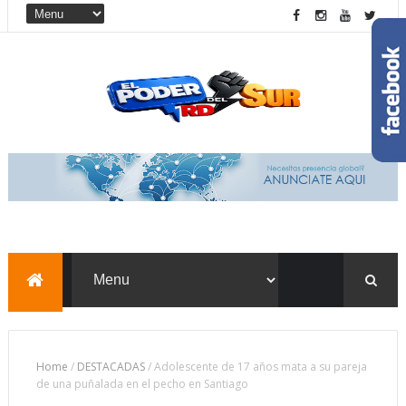
Home
/
DESTACADAS
/
Adolescente de 17 años mata a su pareja
de una puñalada en el pecho en Santiago