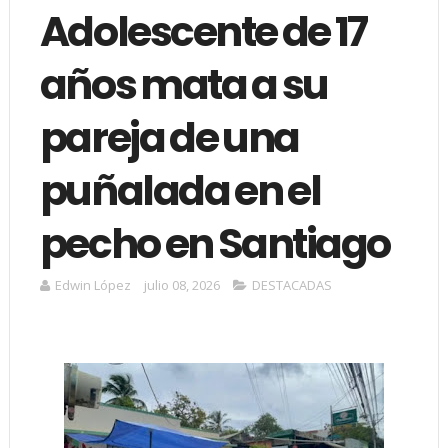
Adolescente de 17
años mata a su
pareja de una
puñalada en el
pecho en Santiago
Edwin López
julio 08, 2026
DESTACADAS