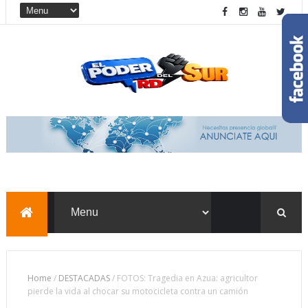
Home
/
DESTACADAS
/
FOTOS: Tragedia en Azua: agricultor
pierde la vida al chocar su motocicleta contra un camión