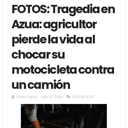
FOTOS: Tragedia en
Azua: agricultor
pierde la vida al
chocar su
motocicleta contra
un camión
Edwin López
julio 07, 2026
DESTACADAS