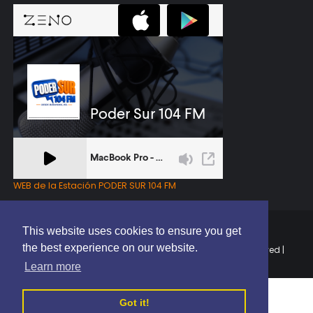
WEB de la Estación PODER SUR 104 FM
This website uses cookies to ensure you get
the best experience on our website.
Copyright © 2025 | EL PODER DEL SUR RD | All Rights Reserved |
Elaborado por
ThemeXpose
Learn more
Got it!