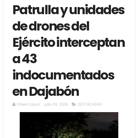
Patrulla y unidades
de drones del
Ejército interceptan
a 43
indocumentados
en Dajabón
Edwin López
julio 03, 2026
DESTACADAS