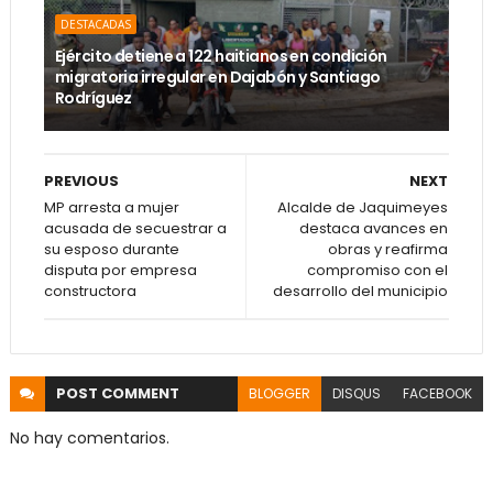
DESTACADAS
Ejército detiene a 122 haitianos en condición
migratoria irregular en Dajabón y Santiago
Rodríguez
PREVIOUS
NEXT
MP arresta a mujer
Alcalde de Jaquimeyes
acusada de secuestrar a
destaca avances en
su esposo durante
obras y reafirma
disputa por empresa
compromiso con el
constructora
desarrollo del municipio
POST
COMMENT
BLOGGER
DISQUS
FACEBOOK
No hay comentarios.