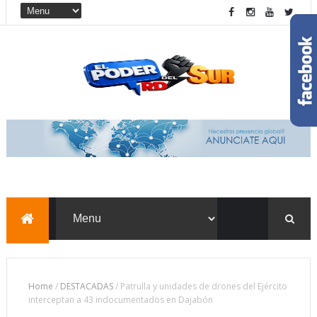
Home
/
DESTACADAS
/
Patrulla y unidades de drones del Ejército
interceptan a 43 indocumentados en Dajabón