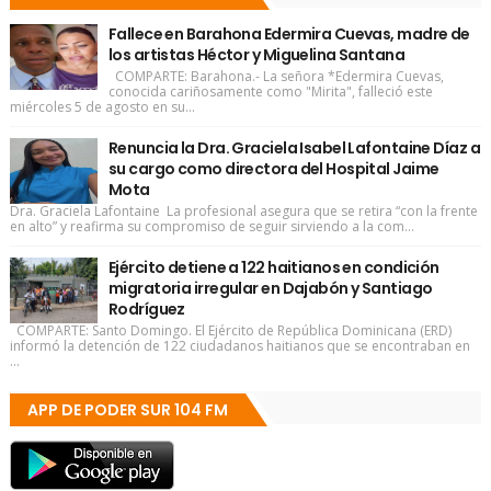
Fallece en Barahona Edermira Cuevas, madre de
los artistas Héctor y Miguelina Santana
COMPARTE: Barahona.- La señora *Edermira Cuevas,
conocida cariñosamente como "Mirita", falleció este
miércoles 5 de agosto en su...
Renuncia la Dra. Graciela Isabel Lafontaine Díaz a
su cargo como directora del Hospital Jaime
Mota
Dra. Graciela Lafontaine La profesional asegura que se retira “con la frente
en alto” y reafirma su compromiso de seguir sirviendo a la com...
Ejército detiene a 122 haitianos en condición
migratoria irregular en Dajabón y Santiago
Rodríguez
COMPARTE: Santo Domingo. El Ejército de República Dominicana (ERD)
informó la detención de 122 ciudadanos haitianos que se encontraban en
...
APP DE PODER SUR 104 FM