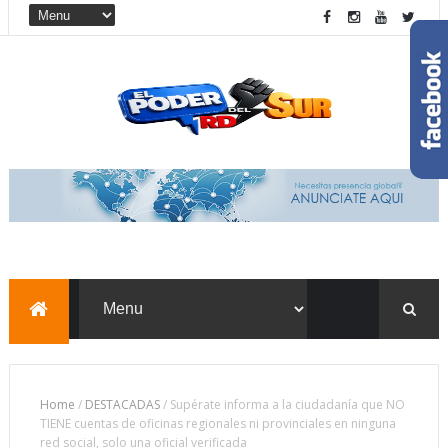
Home
/
DESTACADAS
/
Supérate informa a la ciudadanía que NO
TIENE cuentas de oficinas regionales ni provinciales en ninguna
red social, solo una oficial verificada