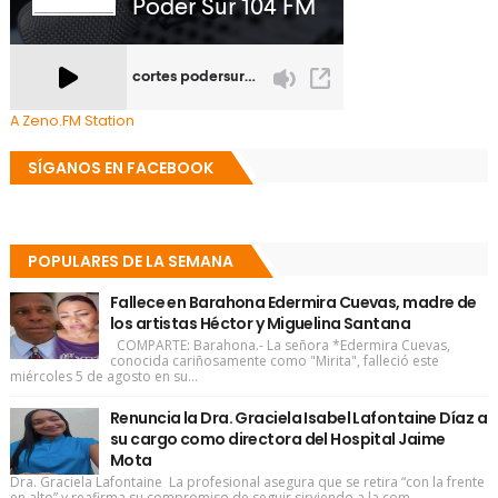
A Zeno.FM Station
SÍGANOS EN FACEBOOK
POPULARES DE LA SEMANA
Fallece en Barahona Edermira Cuevas, madre de
los artistas Héctor y Miguelina Santana
COMPARTE: Barahona.- La señora *Edermira Cuevas,
conocida cariñosamente como "Mirita", falleció este
miércoles 5 de agosto en su...
Renuncia la Dra. Graciela Isabel Lafontaine Díaz a
su cargo como directora del Hospital Jaime
Mota
Dra. Graciela Lafontaine La profesional asegura que se retira “con la frente
en alto” y reafirma su compromiso de seguir sirviendo a la com...