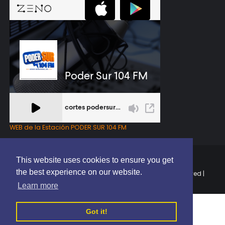
WEB de la Estación PODER SUR 104 FM
This website uses cookies to ensure you get
the best experience on our website.
Copyright © 2025 | EL PODER DEL SUR RD | All Rights Reserved |
Elaborado por
ThemeXpose
Learn more
Got it!