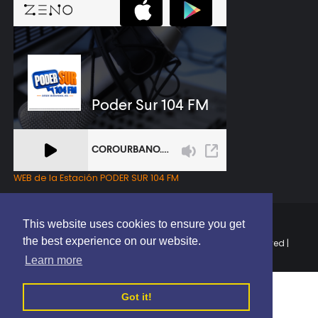
WEB de la Estación PODER SUR 104 FM
This website uses cookies to ensure you get
the best experience on our website.
Copyright © 2025 | EL PODER DEL SUR RD | All Rights Reserved |
Elaborado por
ThemeXpose
Learn more
Got it!