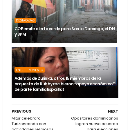
DESTACADAS
COE emite alerta verde para Santo Domingo, el DN
y SPM
ENTRETENIMIENTO
Además de Zulinka, otros 15 miembros de la
orquesta de Rubby recibieron “apoyo económico”
de parte familia Espaillat
PREVIOUS
NEXT
Mitur celebrará
Opositores dominicanos
Turizoneando con
logran nuevo acuerdo
actividades religiosas
para elecciones