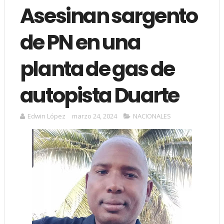
Asesinan sargento
de PN en una
planta de gas de
autopista Duarte
Edwin López
marzo 24, 2024
NACIONALES