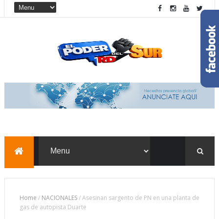
Home
/
NACIONALES
/
Asesinan sargento de PN en una planta de
gas de autopista Duarte