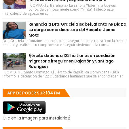
COMPARTE: Barahona.- La señora *Edermira Cuevas,
conocida cariñosamente como "Mirita", falleció este
miércoles 5 de agosto en su...
Renuncia la Dra. Graciela Isabel Lafontaine Díaz a
su cargo como directora del Hospital Jaime
Mota
Dra. Graciela Lafontaine La profesional asegura que se retira “con la frente
en alto” y reafirma su compromiso de seguir sirviendo a la com...
Ejército detiene a 122 haitianos en condición
migratoria irregular en Dajabón y Santiago
Rodríguez
COMPARTE: Santo Domingo. El Ejército de República Dominicana (ERD)
informó la detención de 122 ciudadanos haitianos que se encontraban en
...
APP DE PODER SUR 104 FM
Clic en la Imagen para Instalarlo☝