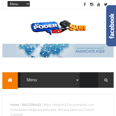
Home
/
NACIONALES
/
Mitur celebrará Turizoneando con
actividades religiosas para vivir Semana Santa en Ciudad
Colonial