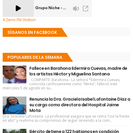
A Zeno.FM Station
SÍGANOS EN FACEBOOK
POPULARES DE LA SEMANA
Fallece en Barahona Edermira Cuevas, madre de
los artistas Héctor y Miguelina Santana
COMPARTE: Barahona.- La señora *Edermira Cuevas,
conocida cariñosamente como "Mirita", falleció este
miércoles 5 de agosto en su...
Renuncia la Dra. Graciela Isabel Lafontaine Díaz a
su cargo como directora del Hospital Jaime
Mota
Dra. Graciela Lafontaine La profesional asegura que se retira “con la frente
en alto” y reafirma su compromiso de seguir sirviendo a la com...
Ejército detiene a 122 haitianos en condición