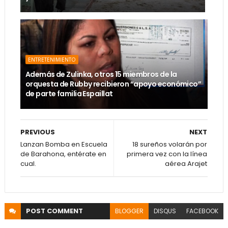
ENTRETENIMIENTO
Además de Zulinka, otros 15 miembros de la
orquesta de Rubby recibieron “apoyo económico”
de parte familia Espaillat
PREVIOUS
NEXT
Lanzan Bomba en Escuela
18 sureños volarán por
de Barahona, entérate en
primera vez con la línea
cual.
aérea Arajet
POST
COMMENT
BLOGGER
DISQUS
FACEBOOK