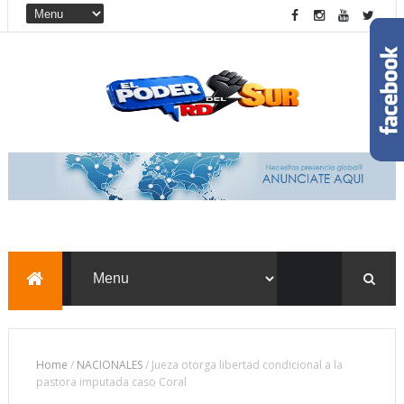
Home
/
NACIONALES
/
Jueza otorga libertad condicional a la
pastora imputada caso Coral