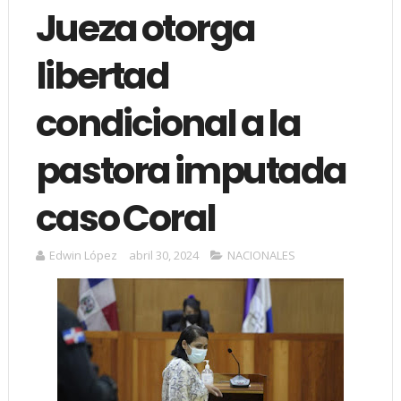
Jueza otorga
libertad
condicional a la
pastora imputada
caso Coral
Edwin López
abril 30, 2024
NACIONALES