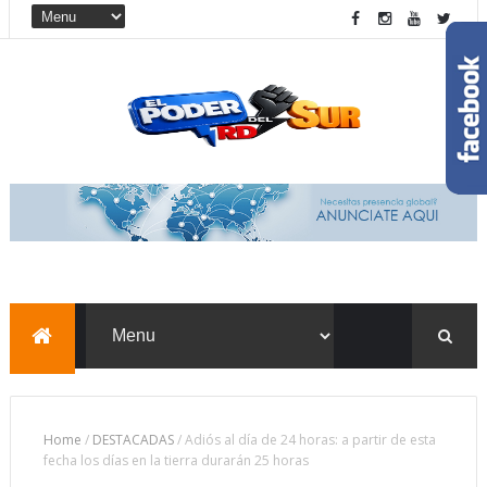
Home
/
DESTACADAS
/
Adiós al día de 24 horas: a partir de esta
fecha los días en la tierra durarán 25 horas