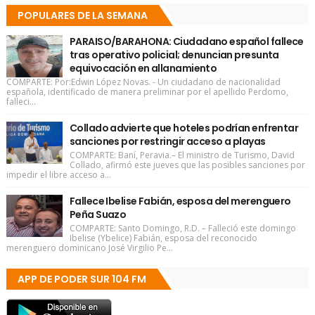
POPULARES DE LA SEMANA
PARAISO/BARAHONA: Ciudadano español fallece
tras operativo policial; denuncian presunta
equivocación en allanamiento
COMPARTE: Por:Edwin López Novas. - Un ciudadano de nacionalidad
española, identificado de manera preliminar por el apellido Perdomo,
falleci...
Collado advierte que hoteles podrían enfrentar
sanciones por restringir acceso a playas
COMPARTE: Baní, Peravia.– El ministro de Turismo, David
Collado, afirmó este jueves que las posibles sanciones por
impedir el libre acceso a...
Fallece Ibelise Fabián, esposa del merenguero
Peña Suazo
COMPARTE: Santo Domingo, R.D. – Falleció este domingo
Ibelise (Ybelice) Fabián, esposa del reconocido
merenguero dominicano José Virgilio Pe...
APP DE PODER SUR 104 FM