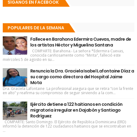
SÍGANOS EN FACEBOOK
POPULARES DE LA SEMANA
Fallece en Barahona Edermira Cuevas, madre de
los artistas Héctor y Miguelina Santana
COMPARTE: Barahona.- La señora *Edermira Cuevas,
conocida cariñosamente como "Mirita", falleció este
miércoles 5 de agosto en su...
Renuncia la Dra. Graciela Isabel Lafontaine Díaz a
su cargo como directora del Hospital Jaime
Mota
Dra. Graciela Lafontaine La profesional asegura que se retira “con la frente
en alto” y reafirma su compromiso de seguir sirviendo a la com...
Ejército detiene a 122 haitianos en condición
migratoria irregular en Dajabón y Santiago
Rodríguez
COMPARTE: Santo Domingo. El Ejército de República Dominicana (ERD)
informó la detención de 122 ciudadanos haitianos que se encontraban en
...