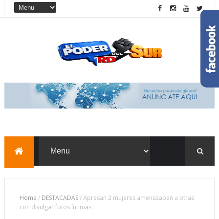
Home
/
DESTACADAS
/
Apresan 2 mujeres amenazaban a otras
con divulgar fotos íntimas