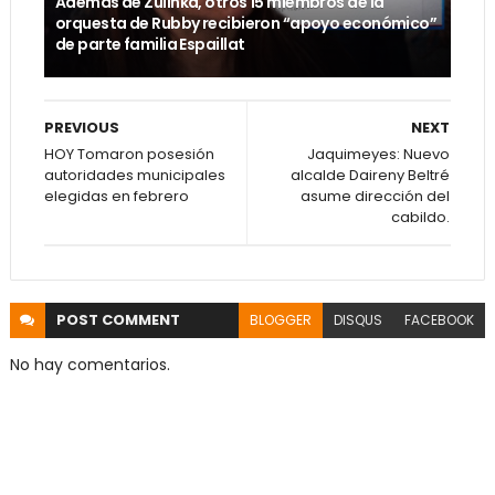
Además de Zulinka, otros 15 miembros de la
orquesta de Rubby recibieron “apoyo económico”
de parte familia Espaillat
PREVIOUS
NEXT
HOY Tomaron posesión
Jaquimeyes: Nuevo
autoridades municipales
alcalde Daireny Beltré
elegidas en febrero
asume dirección del
cabildo.
POST
COMMENT
BLOGGER
DISQUS
FACEBOOK
No hay comentarios.