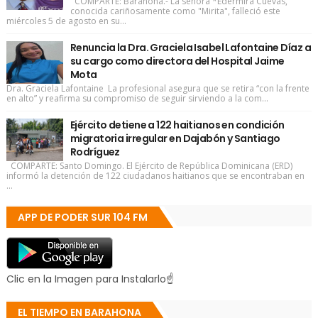
COMPARTE: Barahona.- La señora *Edermira Cuevas,
conocida cariñosamente como "Mirita", falleció este
miércoles 5 de agosto en su...
Renuncia la Dra. Graciela Isabel Lafontaine Díaz a
su cargo como directora del Hospital Jaime
Mota
Dra. Graciela Lafontaine La profesional asegura que se retira “con la frente
en alto” y reafirma su compromiso de seguir sirviendo a la com...
Ejército detiene a 122 haitianos en condición
migratoria irregular en Dajabón y Santiago
Rodríguez
COMPARTE: Santo Domingo. El Ejército de República Dominicana (ERD)
informó la detención de 122 ciudadanos haitianos que se encontraban en
...
APP DE PODER SUR 104 FM
Clic en la Imagen para Instalarlo☝
EL TIEMPO EN BARAHONA