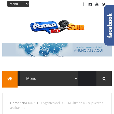
Home
/
NACIONALES
/
Agentes del DICRIM ultiman a 2 supuestos
asaltantes