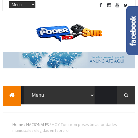
Home
/
NACIONALES
/
HOY Tomaron posesión autoridades
municipales elegidas en febrero