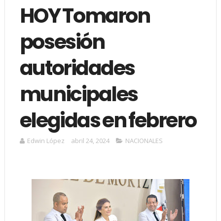
HOY Tomaron
posesión
autoridades
municipales
elegidas en febrero
Edwin López
abril 24, 2024
NACIONALES