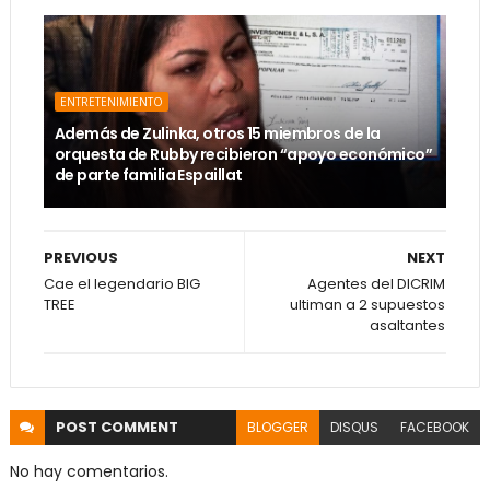
ENTRETENIMIENTO
Además de Zulinka, otros 15 miembros de la
orquesta de Rubby recibieron “apoyo económico”
de parte familia Espaillat
PREVIOUS
NEXT
Cae el legendario BIG
Agentes del DICRIM
TREE
ultiman a 2 supuestos
asaltantes
POST
COMMENT
BLOGGER
DISQUS
FACEBOOK
No hay comentarios.