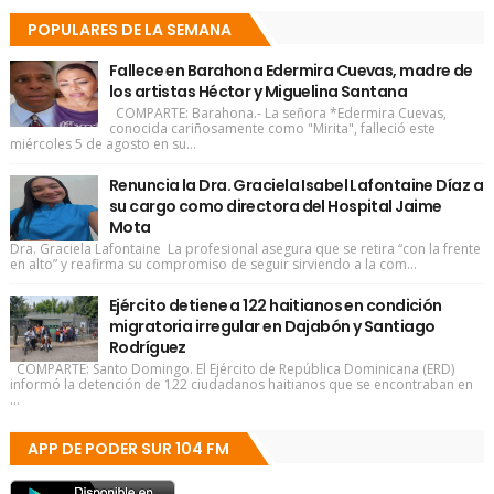
POPULARES DE LA SEMANA
Fallece en Barahona Edermira Cuevas, madre de
los artistas Héctor y Miguelina Santana
COMPARTE: Barahona.- La señora *Edermira Cuevas,
conocida cariñosamente como "Mirita", falleció este
miércoles 5 de agosto en su...
Renuncia la Dra. Graciela Isabel Lafontaine Díaz a
su cargo como directora del Hospital Jaime
Mota
Dra. Graciela Lafontaine La profesional asegura que se retira “con la frente
en alto” y reafirma su compromiso de seguir sirviendo a la com...
Ejército detiene a 122 haitianos en condición
migratoria irregular en Dajabón y Santiago
Rodríguez
COMPARTE: Santo Domingo. El Ejército de República Dominicana (ERD)
informó la detención de 122 ciudadanos haitianos que se encontraban en
...
APP DE PODER SUR 104 FM