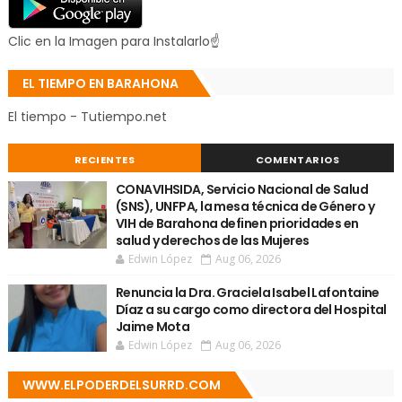
Clic en la Imagen para Instalarlo☝
EL TIEMPO EN BARAHONA
El tiempo - Tutiempo.net
RECIENTES
COMENTARIOS
CONAVIHSIDA, Servicio Nacional de Salud
(SNS), UNFPA, la mesa técnica de Género y
VIH de Barahona definen prioridades en
salud y derechos de las Mujeres
Edwin López
Aug 06, 2026
Renuncia la Dra. Graciela Isabel Lafontaine
Díaz a su cargo como directora del Hospital
Jaime Mota
Edwin López
Aug 06, 2026
WWW.ELPODERDELSURRD.COM