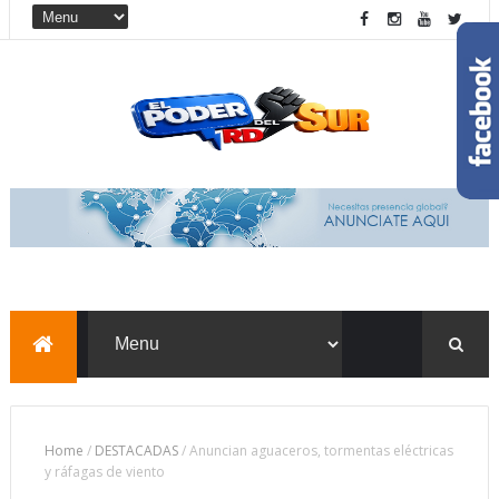
Home
/
DESTACADAS
/
Anuncian aguaceros, tormentas eléctricas
y ráfagas de viento