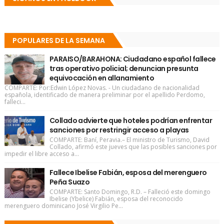
POPULARES DE LA SEMANA
PARAISO/BARAHONA: Ciudadano español fallece
tras operativo policial; denuncian presunta
equivocación en allanamiento
COMPARTE: Por:Edwin López Novas. - Un ciudadano de nacionalidad
española, identificado de manera preliminar por el apellido Perdomo,
falleci...
Collado advierte que hoteles podrían enfrentar
sanciones por restringir acceso a playas
COMPARTE: Baní, Peravia.– El ministro de Turismo, David
Collado, afirmó este jueves que las posibles sanciones por
impedir el libre acceso a...
Fallece Ibelise Fabián, esposa del merenguero
Peña Suazo
COMPARTE: Santo Domingo, R.D. – Falleció este domingo
Ibelise (Ybelice) Fabián, esposa del reconocido
merenguero dominicano José Virgilio Pe...