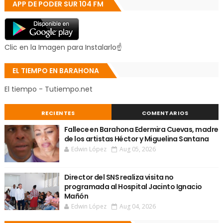
APP DE PODER SUR 104 FM
Clic en la Imagen para Instalarlo☝
EL TIEMPO EN BARAHONA
El tiempo - Tutiempo.net
RECIENTES
COMENTARIOS
Fallece en Barahona Edermira Cuevas, madre
de los artistas Héctor y Miguelina Santana
Edwin López
Aug 05, 2026
Director del SNS realiza visita no
programada al Hospital Jacinto Ignacio
Mañón
Edwin López
Aug 04, 2026