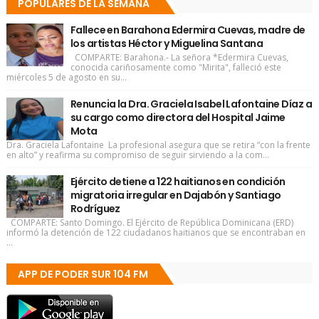
POPULARES DE LA SEMANA
Fallece en Barahona Edermira Cuevas, madre de
los artistas Héctor y Miguelina Santana
COMPARTE: Barahona.- La señora *Edermira Cuevas,
conocida cariñosamente como "Mirita", falleció este
miércoles 5 de agosto en su...
Renuncia la Dra. Graciela Isabel Lafontaine Díaz a
su cargo como directora del Hospital Jaime
Mota
Dra. Graciela Lafontaine La profesional asegura que se retira “con la frente
en alto” y reafirma su compromiso de seguir sirviendo a la com...
Ejército detiene a 122 haitianos en condición
migratoria irregular en Dajabón y Santiago
Rodríguez
COMPARTE: Santo Domingo. El Ejército de República Dominicana (ERD)
informó la detención de 122 ciudadanos haitianos que se encontraban en
...
APP DE PODER SUR 104 FM