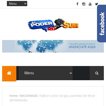
Home
/
NACIONALES
/
Fallece Carlos Vargas, panelista del Show
del Mediodía