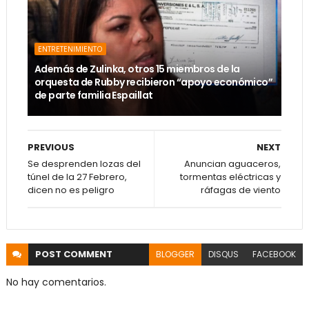
ENTRETENIMIENTO
Además de Zulinka, otros 15 miembros de la
orquesta de Rubby recibieron “apoyo económico”
de parte familia Espaillat
PREVIOUS
NEXT
Se desprenden lozas del
Anuncian aguaceros,
túnel de la 27 Febrero,
tormentas eléctricas y
dicen no es peligro
ráfagas de viento
POST
COMMENT
BLOGGER
DISQUS
FACEBOOK
No hay comentarios.