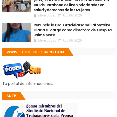
(SNS), UNFPA, la mesa técnica de Género y
VIH de Barahona definen prioridades en
salud y derechos de las Mujeres
Edwin López
Aug 06, 2026
Renuncia la Dra. Graciela Isabel Lafontaine
Díaz a su cargo como directora del Hospital
Jaime Mota
Edwin López
Aug 06, 2026
WWW.ELPODERDELSURRD.COM
Tu portal de informaciones.
SNTP