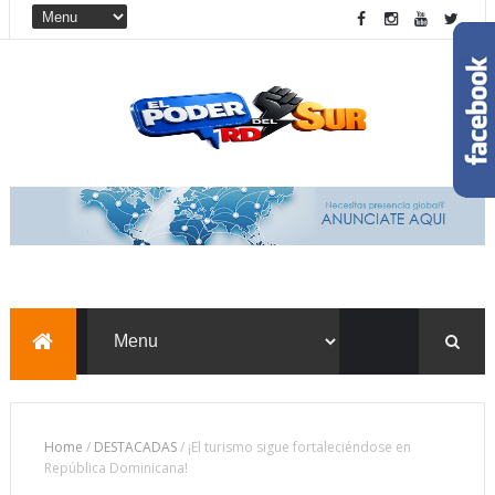
Home
/
DESTACADAS
/
¡El turismo sigue fortaleciéndose en
República Dominicana!