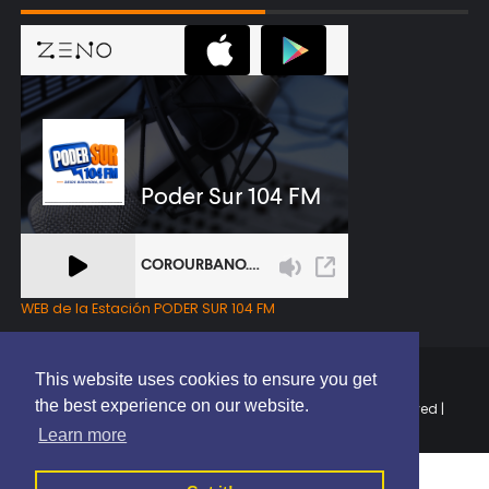
WEB de la Estación PODER SUR 104 FM
This website uses cookies to ensure you get
the best experience on our website.
Copyright © 2025 | EL PODER DEL SUR RD | All Rights Reserved |
Elaborado por
ThemeXpose
Learn more