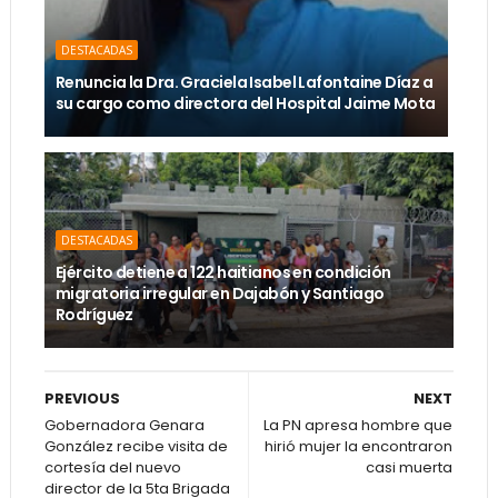
DESTACADAS
Renuncia la Dra. Graciela Isabel Lafontaine Díaz a
su cargo como directora del Hospital Jaime Mota
DESTACADAS
Ejército detiene a 122 haitianos en condición
migratoria irregular en Dajabón y Santiago
Rodríguez
PREVIOUS
NEXT
Gobernadora Genara
La PN apresa hombre que
González recibe visita de
hirió mujer la encontraron
cortesía del nuevo
casi muerta
director de la 5ta Brigada