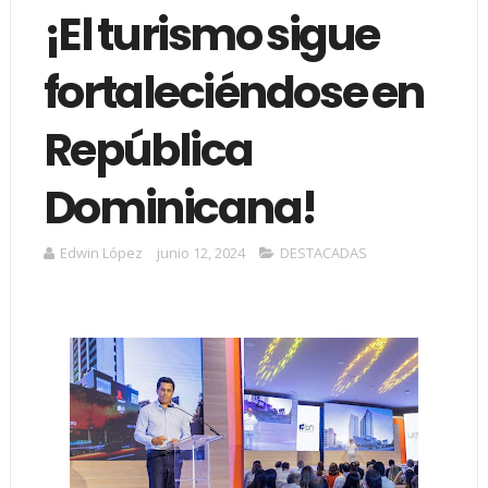
¡El turismo sigue
fortaleciéndose en
República
Dominicana!
Edwin López
junio 12, 2024
DESTACADAS