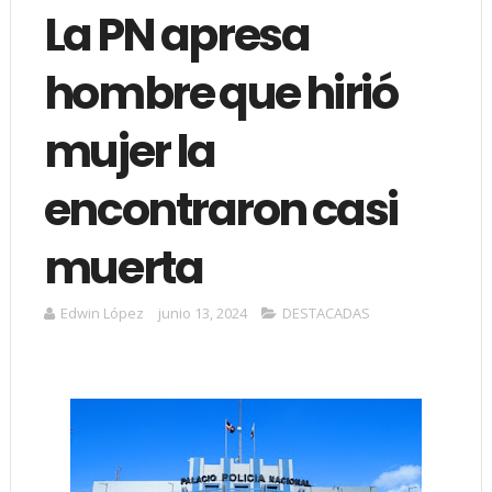
La PN apresa
hombre que hirió
mujer la
encontraron casi
muerta
Edwin López
junio 13, 2024
DESTACADAS