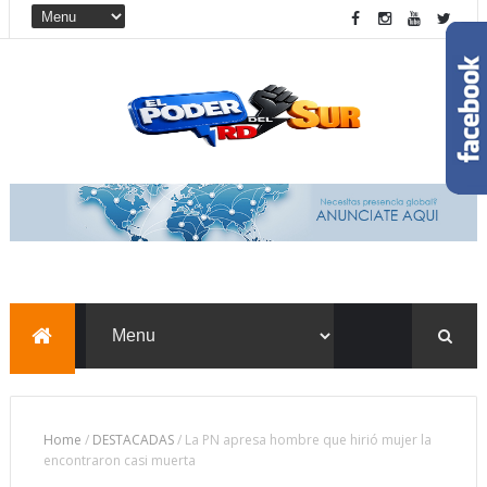
Home
/
DESTACADAS
/
La PN apresa hombre que hirió mujer la
encontraron casi muerta