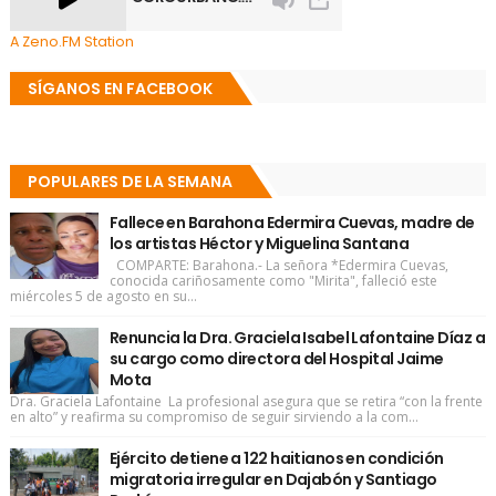
A Zeno.FM Station
SÍGANOS EN FACEBOOK
POPULARES DE LA SEMANA
Fallece en Barahona Edermira Cuevas, madre de
los artistas Héctor y Miguelina Santana
COMPARTE: Barahona.- La señora *Edermira Cuevas,
conocida cariñosamente como "Mirita", falleció este
miércoles 5 de agosto en su...
Renuncia la Dra. Graciela Isabel Lafontaine Díaz a
su cargo como directora del Hospital Jaime
Mota
Dra. Graciela Lafontaine La profesional asegura que se retira “con la frente
en alto” y reafirma su compromiso de seguir sirviendo a la com...
Ejército detiene a 122 haitianos en condición
migratoria irregular en Dajabón y Santiago