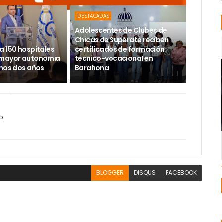
DESTACADAS
Adolescentes de Clubes de
Chicas de Supérate reciben
a 150 hospitales
certificados de formación
 mayor autonomía
técnico-vocacional en
imos dos años
Barahona
io
BLOGGER
DISQUS
FACEBOOK