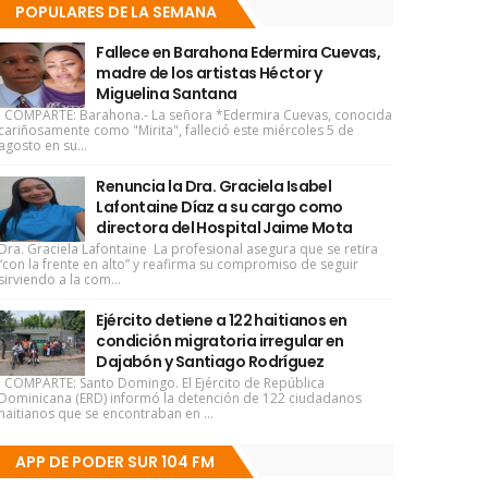
POPULARES DE LA SEMANA
Fallece en Barahona Edermira Cuevas,
madre de los artistas Héctor y
Miguelina Santana
COMPARTE: Barahona.- La señora *Edermira Cuevas, conocida
cariñosamente como "Mirita", falleció este miércoles 5 de
agosto en su...
Renuncia la Dra. Graciela Isabel
Lafontaine Díaz a su cargo como
directora del Hospital Jaime Mota
Dra. Graciela Lafontaine La profesional asegura que se retira
“con la frente en alto” y reafirma su compromiso de seguir
sirviendo a la com...
Ejército detiene a 122 haitianos en
condición migratoria irregular en
Dajabón y Santiago Rodríguez
COMPARTE: Santo Domingo. El Ejército de República
Dominicana (ERD) informó la detención de 122 ciudadanos
haitianos que se encontraban en ...
APP DE PODER SUR 104 FM