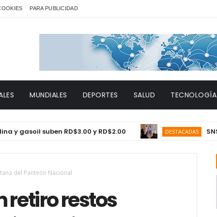
 COOKIES
PARA PUBLICIDAD
ALES
MUNDIALES
DEPORTES
SALUD
TECNOLOGÍA
gasoil suben RD$3.00 y RD$2.00
SNS proye
DESTACADAS
ntana del Panteón Nacional
 retiro restos