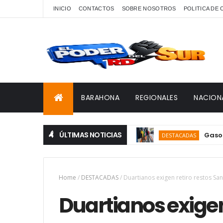
INICIO
CONTACTOS
SOBRE NOSOTROS
POLITICA DE
BARAHONA
REGIONALES
NACION
ÚLTIMAS NOTICIAS
Gasolina y 
DESTACADAS
Home
/
DESTACADAS
/
Duartianos exigen retiro restos Sa
Duartianos exigen