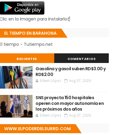
Clic en la Imagen para Instalarlo☝
EL TIEMPO EN BARAHONA
El tiempo - Tutiempo.net
RECIENTES
COMENTARIOS
Gasolina y gasoil suben RD$3.00 y
RD$2.00
Edwin López
Aug 07, 2026
SNS proyecta 150 hospitales
operen con mayor autonomía en
los próximos dos años
Edwin López
Aug 07, 2026
WWW.ELPODERDELSURRD.COM