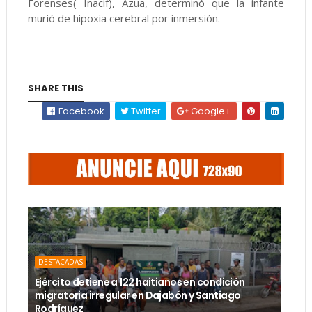
Forenses( Inacif), Azua, determinó que la infante
murió de hipoxia cerebral por inmersión.
SHARE THIS
Facebook
Twitter
Google+
DESTACADAS
Ejército detiene a 122 haitianos en condición
migratoria irregular en Dajabón y Santiago
Rodríguez