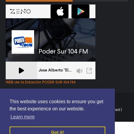
WEB de la Estación PODER SUR 104 FM
This website uses cookies to ensure you get
the best experience on our website.
Copyright © 2025 | EL PODER DEL SUR RD | All Rights Reserved |
Elaborado por
ThemeXpose
Learn more
Got it!