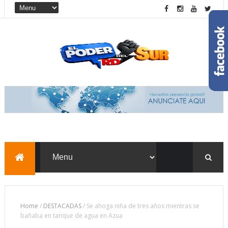
Home
/
DESTACADAS
/
Se ahoga niña de tres años mientras se
bañaba en tanque de agua en Azua