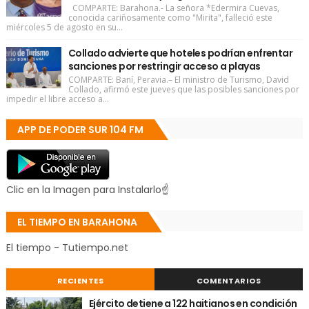
COMPARTE: Barahona.- La señora *Edermira Cuevas,
conocida cariñosamente como "Mirita", falleció este
miércoles 5 de agosto en su...
Collado advierte que hoteles podrían enfrentar
sanciones por restringir acceso a playas
COMPARTE: Baní, Peravia.– El ministro de Turismo, David
Collado, afirmó este jueves que las posibles sanciones por
impedir el libre acceso a...
APP DE PODER SUR 104 FM
Clic en la Imagen para Instalarlo☝
EL TIEMPO EN BARAHONA
El tiempo - Tutiempo.net
RECIENTES
COMENTARIOS
Ejército detiene a 122 haitianos en condición