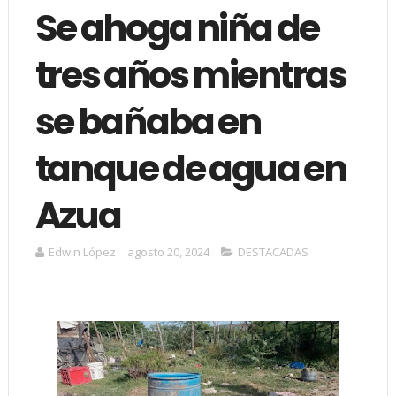
Se ahoga niña de
tres años mientras
se bañaba en
tanque de agua en
Azua
Edwin López
agosto 20, 2024
DESTACADAS