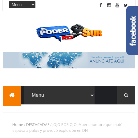
Home
/
DESTACADAS
/
¡OJO POR OJO! Muere hombre que mató
esposa a palos y provocó explosión en DN