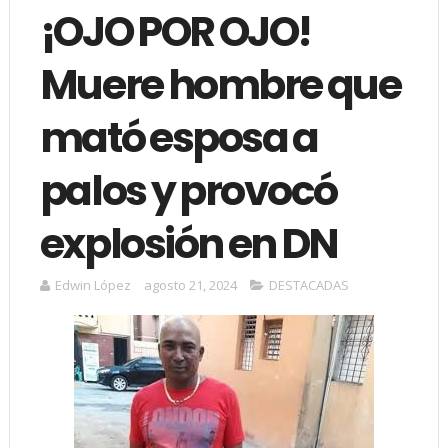
¡OJO POR OJO!
Muere hombre que
mató esposa a
palos y provocó
explosión en DN
Edwin López
agosto 21, 2024
DESTACADAS