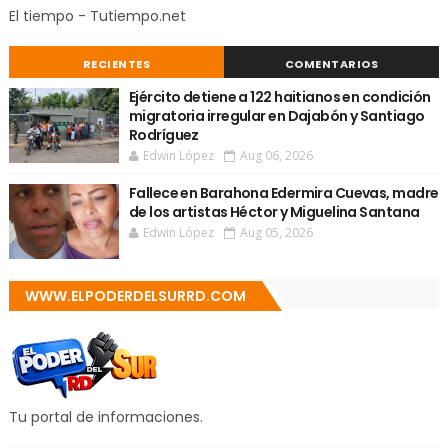
El tiempo - Tutiempo.net
RECIENTES
COMENTARIOS
Ejército detiene a 122 haitianos en condición
migratoria irregular en Dajabón y Santiago
Rodríguez
Edwin López
Aug 06, 2026
Fallece en Barahona Edermira Cuevas, madre
de los artistas Héctor y Miguelina Santana
Edwin López
Aug 05, 2026
WWW.ELPODERDELSURRD.COM
Tu portal de informaciones.