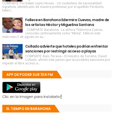
COMPARTE: Por:Edwin López Novas. - Un ciudadano de nacionalidad
española, identificado de manera preliminar por el apellido Perdomo,
falleci...
Fallece en Barahona Edermira Cuevas, madre de
los artistas Héctor y Miguelina Santana
COMPARTE: Barahona.- La señora *Edermira Cuevas,
conocida cariñosamente como "Mirita", falleció este
miércoles 5 de agosto en su...
Collado advierte que hoteles podrían enfrentar
sanciones por restringir acceso a playas
COMPARTE: Baní, Peravia.– El ministro de Turismo, David
Collado, afirmó este jueves que las posibles sanciones por
impedir el libre acceso a...
APP DE PODER SUR 104 FM
Clic en la Imagen para Instalarlo☝
EL TIEMPO EN BARAHONA