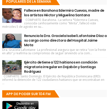
POPULARES DE LA SEMANA
Fallece en Barahona Edermira Cuevas, madre de
los artistas Héctor y Miguelina Santana
COMPARTE: Barahona.- La señora *Edermira Cuevas,
conocida cariñosamente como "Mirita", falleció este
miércoles 5 de agosto en su...
Renuncia la Dra. Graciela Isabel Lafontaine Díaz a
su cargo como directora del Hospital Jaime
Mota
Dra. Graciela Lafontaine La profesional asegura que se retira “con la frente
en alto” y reafirma su compromiso de seguir sirviendo a la com...
Ejército detiene a 122 haitianos en condición
migratoria irregular en Dajabón y Santiago
Rodríguez
COMPARTE: Santo Domingo. El Ejército de República Dominicana (ERD)
informó la detención de 122 ciudadanos haitianos que se encontraban en
...
APP DE PODER SUR 104 FM