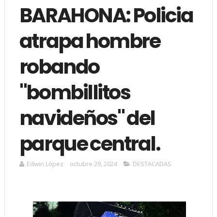
BARAHONA: Policia
atrapa hombre
robando
"bombillitos
navideños" del
parque central.
Edwin López
octubre 29, 2024
DESTACADAS