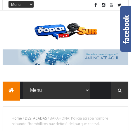
Home
/
DESTACADAS
/
BARAHONA: Policia atrapa hombre
robando "bombillitos navideños" del parque central.