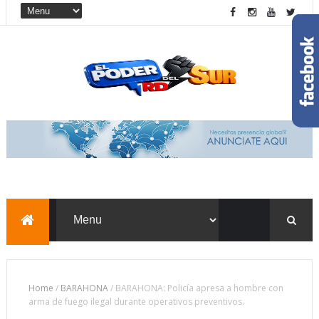
Home
/
BARAHONA
/
BARAHONA: Policía apresa a hombre con
arma de fuego ilegal durante operativos preventivos.