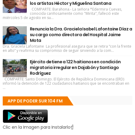
los artistas Héctor y Miguelina Santana
COMPARTE: Barahona.- La señora *Edermira Cuevas,
conocida cariñosamente como "Mirita", falleció este
miércoles 5 de agosto en su...
Renuncia la Dra. Graciela Isabel Lafontaine Díaz a
su cargo como directora del Hospital Jaime
Mota
Dra. Graciela Lafontaine La profesional asegura que se retira “con la frente
en alto” y reafirma su compromiso de seguir sirviendo a la com...
Ejército detiene a 122 haitianos en condición
migratoria irregular en Dajabón y Santiago
Rodríguez
COMPARTE: Santo Domingo. El Ejército de República Dominicana (ERD)
informó la detención de 122 ciudadanos haitianos que se encontraban en
...
APP DE PODER SUR 104 FM
Clic en la Imagen para Instalarlo☝