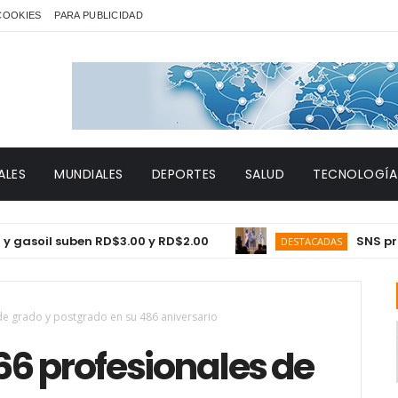
 COOKIES
PARA PUBLICIDAD
ALES
MUNDIALES
DEPORTES
SALUD
TECNOLOGÍA
il suben RD$3.00 y RD$2.00
SNS proyecta
DESTACADAS
e grado y postgrado en su 486 aniversario
6 profesionales de