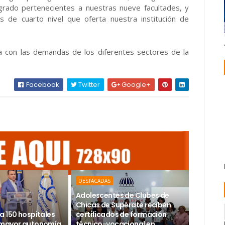
 grado pertenecientes a nuestras nueve facultades, y
 de cuarto nivel que oferta nuestra institución de
 con las demandas de los diferentes sectores de la
Facebook
Twitter
Google+
DESTACADAS
Adolescentes de Clubes de
Chicas de Supérate reciben
a 150 hospitales
certificados de formación
 mayor autonomía
técnico-vocacional en