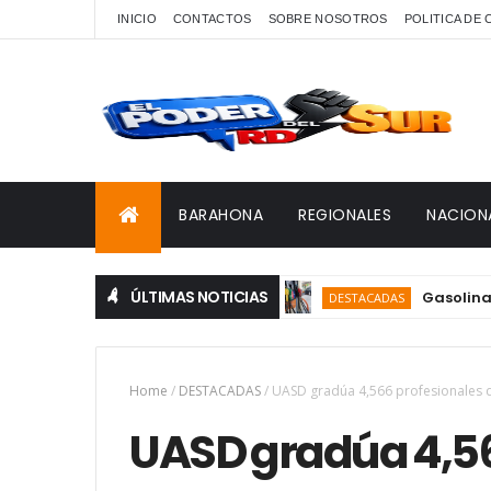
INICIO
CONTACTOS
SOBRE NOSOTROS
POLITICA DE
BARAHONA
REGIONALES
NACION
ÚLTIMAS NOTICIAS
Gasolina y gaso
DESTACADAS
Home
/
DESTACADAS
/
UASD gradúa 4,566 profesionales d
UASD gradúa 4,56