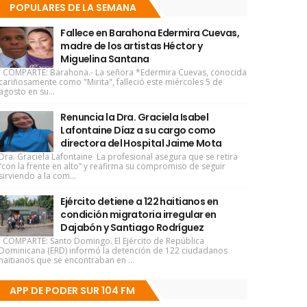
POPULARES DE LA SEMANA
Fallece en Barahona Edermira Cuevas,
madre de los artistas Héctor y
Miguelina Santana
COMPARTE: Barahona.- La señora *Edermira Cuevas, conocida
cariñosamente como "Mirita", falleció este miércoles 5 de
agosto en su...
Renuncia la Dra. Graciela Isabel
Lafontaine Díaz a su cargo como
directora del Hospital Jaime Mota
Dra. Graciela Lafontaine La profesional asegura que se retira
“con la frente en alto” y reafirma su compromiso de seguir
sirviendo a la com...
Ejército detiene a 122 haitianos en
condición migratoria irregular en
Dajabón y Santiago Rodríguez
COMPARTE: Santo Domingo. El Ejército de República
Dominicana (ERD) informó la detención de 122 ciudadanos
haitianos que se encontraban en ...
APP DE PODER SUR 104 FM