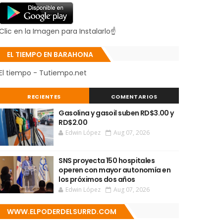
Clic en la Imagen para Instalarlo☝
EL TIEMPO EN BARAHONA
El tiempo - Tutiempo.net
RECIENTES
COMENTARIOS
Gasolina y gasoil suben RD$3.00 y
RD$2.00
Edwin López
Aug 07, 2026
SNS proyecta 150 hospitales
operen con mayor autonomía en
los próximos dos años
Edwin López
Aug 07, 2026
WWW.ELPODERDELSURRD.COM