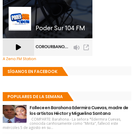
A Zeno.FM Station
SÍGANOS EN FACEBOOK
POPULARES DE LA SEMANA
Fallece en Barahona Edermira Cuevas, madre de
los artistas Héctor y Miguelina Santana
COMPARTE: Barahona.- La señora *Edermira Cuevas,
conocida cariñosamente como "Mirita", falleció este
miércoles 5 de agosto en su...