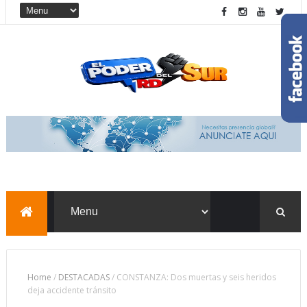
Home
/
DESTACADAS
/
CONSTANZA: Dos muertas y seis heridos
deja accidente tránsito