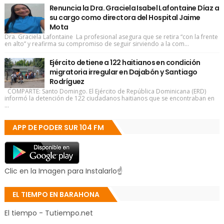
Renuncia la Dra. Graciela Isabel Lafontaine Díaz a
su cargo como directora del Hospital Jaime
Mota
Dra. Graciela Lafontaine La profesional asegura que se retira “con la frente
en alto” y reafirma su compromiso de seguir sirviendo a la com...
Ejército detiene a 122 haitianos en condición
migratoria irregular en Dajabón y Santiago
Rodríguez
COMPARTE: Santo Domingo. El Ejército de República Dominicana (ERD)
informó la detención de 122 ciudadanos haitianos que se encontraban en
...
APP DE PODER SUR 104 FM
Clic en la Imagen para Instalarlo☝
EL TIEMPO EN BARAHONA
El tiempo - Tutiempo.net