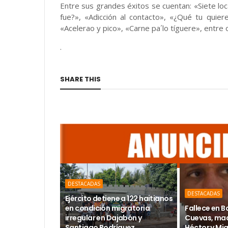
Entre sus grandes éxitos se cuentan: «Siete lo
fue?», «Adicción al contacto», «¿Qué tu quier
«Acelerao y pico», «Carne pa´lo tíguere», entre 
.
SHARE THIS
DESTACADAS
DESTACADAS
Ejército detiene a 122 haitianos
en condición migratoria
Fallece en 
irregular en Dajabón y
Cuevas, mad
Santiago Rodríguez
Héctor y Mi