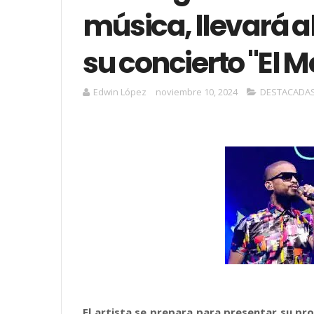
música, llevará a
su concierto "El M
Edwin López
noviembre 10, 2024
DESTACADA
El artista se prepara para presentar su p