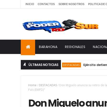
INICIO
CONTACTOS
SOBRE NOSOTROS
POLITICA DE
BARAHONA
REGIONALES
NACION
ÚLTIMAS NOTICIAS
Ejército detiene a 12
DESTACADAS
Home
/
DESTACADAS
/
Don Miguelo anuncia su retiro de la
País (EMPD)"
Don Miguelo anunc