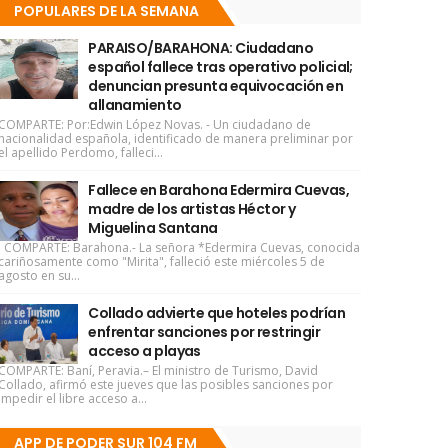
POPULARES DE LA SEMANA
PARAISO/BARAHONA: Ciudadano
español fallece tras operativo policial;
denuncian presunta equivocación en
allanamiento
COMPARTE: Por:Edwin López Novas. - Un ciudadano de
nacionalidad española, identificado de manera preliminar por
el apellido Perdomo, falleci...
Fallece en Barahona Edermira Cuevas,
madre de los artistas Héctor y
Miguelina Santana
COMPARTE: Barahona.- La señora *Edermira Cuevas, conocida
cariñosamente como "Mirita", falleció este miércoles 5 de
agosto en su...
Collado advierte que hoteles podrían
enfrentar sanciones por restringir
acceso a playas
COMPARTE: Baní, Peravia.– El ministro de Turismo, David
Collado, afirmó este jueves que las posibles sanciones por
impedir el libre acceso a...
APP DE PODER SUR 104 FM