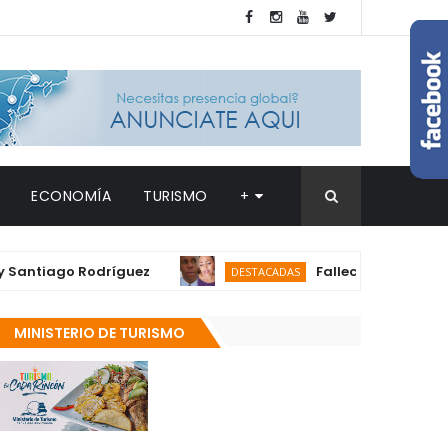
ECONOMÍA
TURISMO
+
iago Rodríguez
Fallece en Barahona Ederm
DESTACADAS
MINISTERIO DE TURISMO