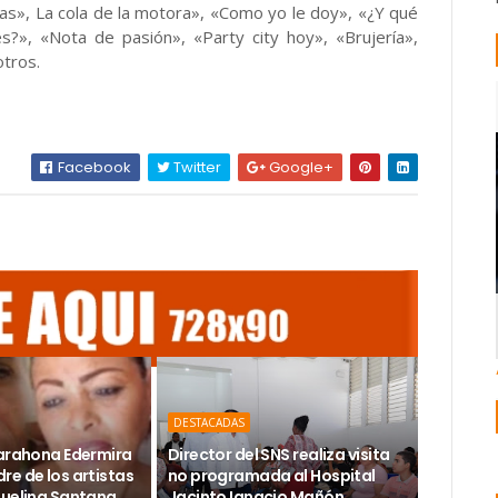
cas», La cola de la motora», «Como yo le doy», «¿Y qué
es?», «Nota de pasión», «Party city hoy», «Brujería»,
otros.
Facebook
Twitter
Google+
DESTACADAS
Barahona Edermira
Director del SNS realiza visita
re de los artistas
no programada al Hospital
guelina Santana
Jacinto Ignacio Mañón