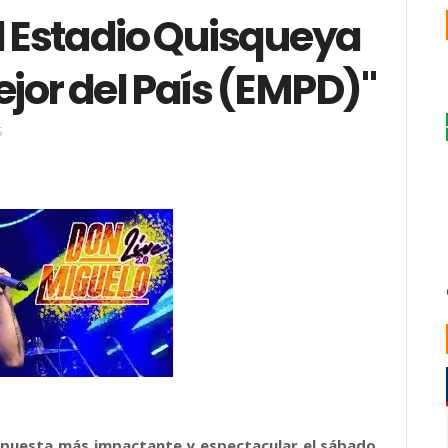
l Estadio Quisqueya
ejor del País (EMPD)"
S
ropuesta más impactante y espectacular el sábado