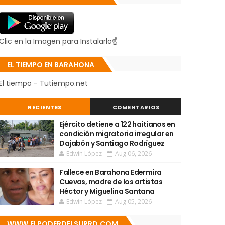
Clic en la Imagen para Instalarlo☝
EL TIEMPO EN BARAHONA
El tiempo - Tutiempo.net
RECIENTES
COMENTARIOS
Ejército detiene a 122 haitianos en
condición migratoria irregular en
Dajabón y Santiago Rodríguez
Edwin López
Aug 06, 2026
Fallece en Barahona Edermira
Cuevas, madre de los artistas
Héctor y Miguelina Santana
Edwin López
Aug 05, 2026
WWW.ELPODERDELSURRD.COM