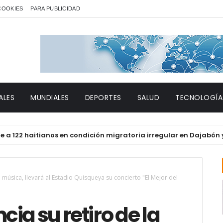
 COOKIES
PARA PUBLICIDAD
ALES
MUNDIALES
DEPORTES
SALUD
TECNOLOGÍA
2 haitianos en condición migratoria irregular en Dajabón y Sant
 música, llevará al Estadio Quisqueya su concierto "El Mejor del
ia su retiro de la