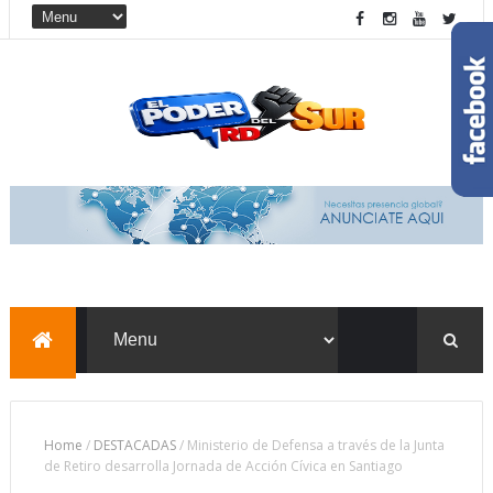
Home
/
DESTACADAS
/
Ministerio de Defensa a través de la Junta
de Retiro desarrolla Jornada de Acción Cívica en Santiago