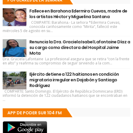
POPULARES DE LA SEMANA
Fallece en Barahona Edermira Cuevas, madre de
los artistas Héctor y Miguelina Santana
COMPARTE: Barahona.- La señora *Edermira Cuevas,
conocida cariñosamente como "Mirita", falleció este
miércoles 5 de agosto en su...
Renuncia la Dra. Graciela Isabel Lafontaine Díaz a
su cargo como directora del Hospital Jaime
Mota
Dra. Graciela Lafontaine La profesional asegura que se retira “con la frente
en alto” y reafirma su compromiso de seguir sirviendo a la com...
Ejército detiene a 122 haitianos en condición
migratoria irregular en Dajabón y Santiago
Rodríguez
COMPARTE: Santo Domingo. El Ejército de República Dominicana (ERD)
informó la detención de 122 ciudadanos haitianos que se encontraban en
...
APP DE PODER SUR 104 FM