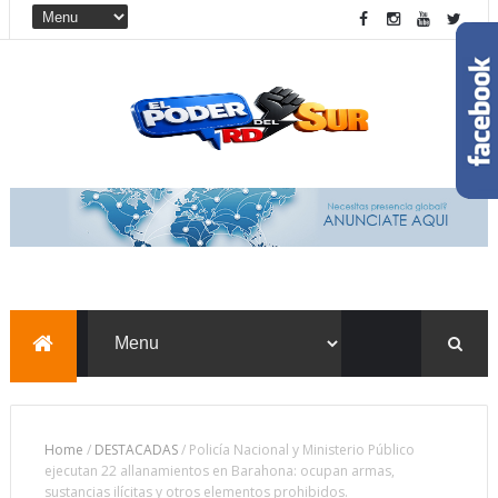
Home
/
DESTACADAS
/
Policía Nacional y Ministerio Público
ejecutan 22 allanamientos en Barahona: ocupan armas,
sustancias ilícitas y otros elementos prohibidos.