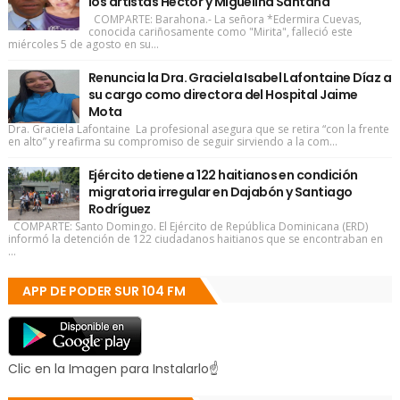
los artistas Héctor y Miguelina Santana
COMPARTE: Barahona.- La señora *Edermira Cuevas,
conocida cariñosamente como "Mirita", falleció este
miércoles 5 de agosto en su...
Renuncia la Dra. Graciela Isabel Lafontaine Díaz a
su cargo como directora del Hospital Jaime
Mota
Dra. Graciela Lafontaine La profesional asegura que se retira “con la frente
en alto” y reafirma su compromiso de seguir sirviendo a la com...
Ejército detiene a 122 haitianos en condición
migratoria irregular en Dajabón y Santiago
Rodríguez
COMPARTE: Santo Domingo. El Ejército de República Dominicana (ERD)
informó la detención de 122 ciudadanos haitianos que se encontraban en
...
APP DE PODER SUR 104 FM
Clic en la Imagen para Instalarlo☝