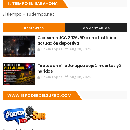
EL TIEMPO EN BARAHONA
El tiempo - Tutiempo.net
RECIENTES
COMENTARIOS
Clausuran JCC 2026; RD cierra histórica
actuación deportiva
Edwin López
Aug 08, 2026
Tiroteo en Villa Jaragua deja 2 muertos y 2
heridos
Edwin López
Aug 08, 2026
WWW.ELPODERDELSURRD.COM