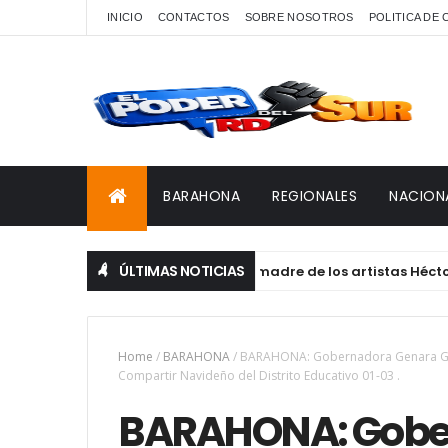
INICIO
CONTACTOS
SOBRE NOSOTROS
POLITICA DE
BARAHONA
REGIONALES
NACION
ÚLTIMAS NOTICIAS
n Barahona Edermira Cuevas, madre de los artistas Héctor y Mi
Home
/
BARAHONA
/
BARAHONA: Gobernadora Genara Gonzá
Compartir Navideño del Distrito Educativo 01-03 .
BARAHONA: Gobe