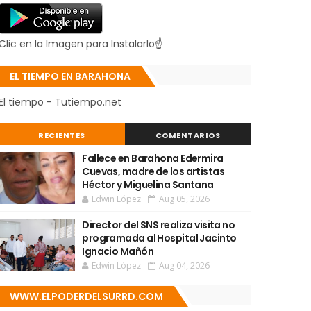
Clic en la Imagen para Instalarlo☝
EL TIEMPO EN BARAHONA
El tiempo - Tutiempo.net
RECIENTES
COMENTARIOS
Fallece en Barahona Edermira
Cuevas, madre de los artistas
Héctor y Miguelina Santana
Edwin López
Aug 05, 2026
Director del SNS realiza visita no
programada al Hospital Jacinto
Ignacio Mañón
Edwin López
Aug 04, 2026
WWW.ELPODERDELSURRD.COM