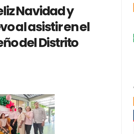
liz Navidad y
 al asistir en el
o del Distrito