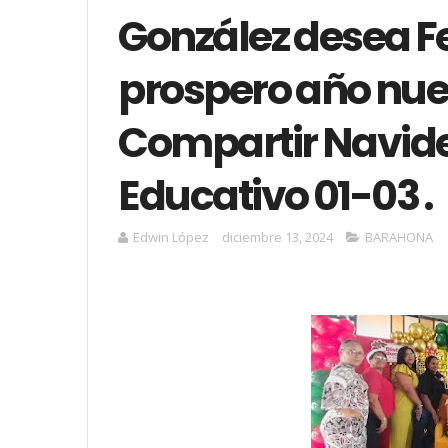
González desea Fe
prospero año nuevo
Compartir Navideñ
Educativo 01-03 .
Edwin López
diciembre 13, 2024
BARAHONA