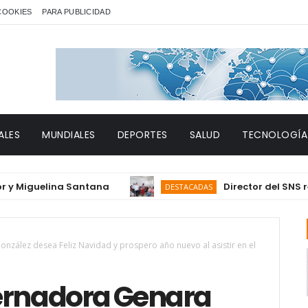
 COOKIES
PARA PUBLICIDAD
ALES
MUNDIALES
DEPORTES
SALUD
TECNOLOGÍA
guelina Santana
Director del SNS realiza
DESTACADAS
lez desea Feliz Navidad y prospero año nuevo al asistir en el
rnadora Genara