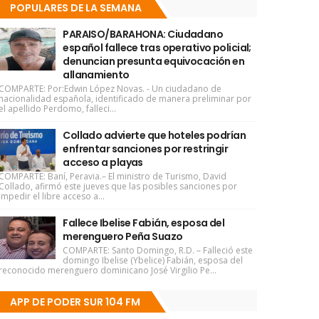
POPULARES DE LA SEMANA
PARAISO/BARAHONA: Ciudadano
español fallece tras operativo policial;
denuncian presunta equivocación en
allanamiento
COMPARTE: Por:Edwin López Novas. - Un ciudadano de
nacionalidad española, identificado de manera preliminar por
el apellido Perdomo, falleci...
Collado advierte que hoteles podrían
enfrentar sanciones por restringir
acceso a playas
COMPARTE: Baní, Peravia.– El ministro de Turismo, David
Collado, afirmó este jueves que las posibles sanciones por
impedir el libre acceso a...
Fallece Ibelise Fabián, esposa del
merenguero Peña Suazo
COMPARTE: Santo Domingo, R.D. – Falleció este
domingo Ibelise (Ybelice) Fabián, esposa del
reconocido merenguero dominicano José Virgilio Pe...
APP DE PODER SUR 104 FM